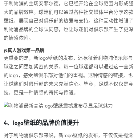
于利物浦的主场安菲尔德，它已经开始在全球范围内形成强
大的品牌效应。球迷们可以通过各种社交媒体平台分享这款
壁纸，展现自己对俱乐部的热爱与支持。这种互动性增强了
利物浦品牌的全球认同感，也让球迷们对俱乐部产生了更深
的情感依附。
j9真人游戏第一品牌
更重要的是，新logo壁纸的发布，还象征着利物浦俱乐部与
球迷之间更加紧密的关系。每一位球迷都可以通过这一全新
的logo，感受到俱乐部对他们的重视。这种情感的链接，也
让球迷们对俱乐部的未来充满信心。毕竟，足球不仅仅是竞
技，更是一种情感的寄托与传递。
4、logo壁纸的品牌价值提升
对于利物浦俱乐部来说，新logo壁纸的发布，不仅仅是视觉