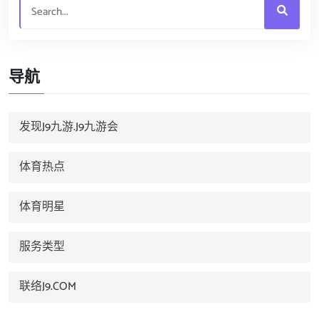
导航
发现J9九游.J9九游会
体育热点
体育明星
服务类型
联络J9.COM