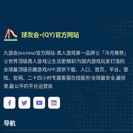
九游会J9·(china)官方网站-真人游戏第一品牌🥇「冷月推荐」
🥇世界顶级真人游戏让生活更精彩!为国内游戏玩家打造的
全球最顶级乐趣游戏APP,提供下载、入口、首页、平台、登
陆、官网、二十四小时专属客服在线服务!全球最安全,最信
誉,最公平的平台运营商
导航