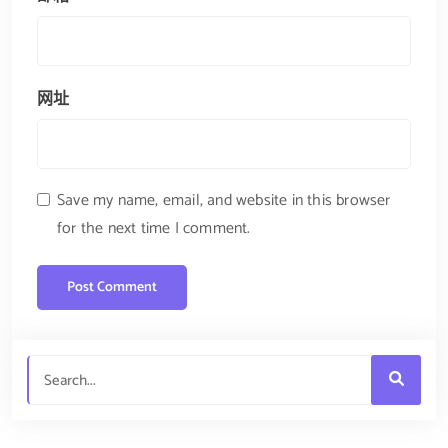
网址
Save my name, email, and website in this browser
for the next time I comment.