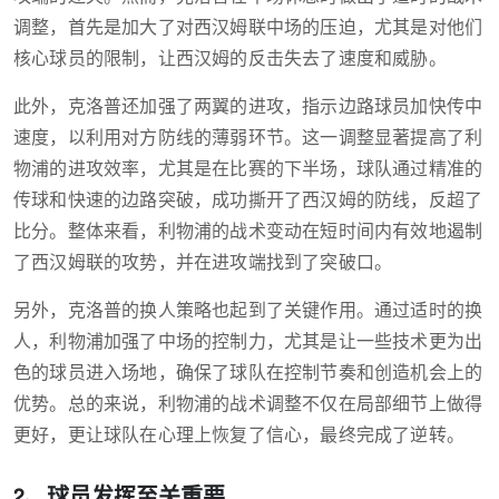
调整，首先是加大了对西汉姆联中场的压迫，尤其是对他们
核心球员的限制，让西汉姆的反击失去了速度和威胁。
此外，克洛普还加强了两翼的进攻，指示边路球员加快传中
速度，以利用对方防线的薄弱环节。这一调整显著提高了利
物浦的进攻效率，尤其是在比赛的下半场，球队通过精准的
传球和快速的边路突破，成功撕开了西汉姆的防线，反超了
比分。整体来看，利物浦的战术变动在短时间内有效地遏制
了西汉姆联的攻势，并在进攻端找到了突破口。
另外，克洛普的换人策略也起到了关键作用。通过适时的换
人，利物浦加强了中场的控制力，尤其是让一些技术更为出
色的球员进入场地，确保了球队在控制节奏和创造机会上的
优势。总的来说，利物浦的战术调整不仅在局部细节上做得
更好，更让球队在心理上恢复了信心，最终完成了逆转。
2、球员发挥至关重要