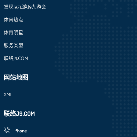
发现J9九游.J9九游会
体育热点
体育明星
服务类型
联络J9.COM
网站地图
XML
联络J9.COM
Phone