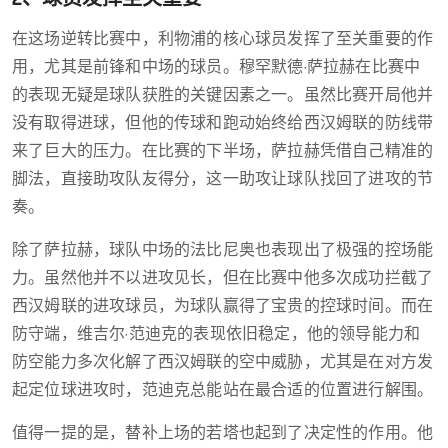
在这场逆转比赛中，利物浦的核心球员发挥了至关重要的作
用，尤其是前锋和中场的球员。穆罕默德·萨拉赫在比赛中
的表现无疑是球队获胜的关键因素之一。虽然比赛开局他并
没有取得进球，但他的传球和跑动始终给西汉姆联的防线带
来了巨大的压力。在比赛的下半场，萨拉赫凭借自己精准的
脚法，直接助攻队友得分，这一助攻让球队找回了进攻的节
奏。
除了萨拉赫，球队中场的法比尼奥也表现出了极强的控场能
力。虽然他并不以进攻见长，但在比赛中他多次成功拦截了
西汉姆联的进攻球员，为球队赢得了宝贵的控球时间。而在
防守端，维吉尔·范迪克的表现依旧稳定，他的领导能力和
防空能力多次化解了西汉姆联的空中威胁，尤其是在对方发
起定位球进攻时，范迪克总能站在最合适的位置进行解围。
值得一提的是，替补上场的若塔也起到了决定性的作用。他