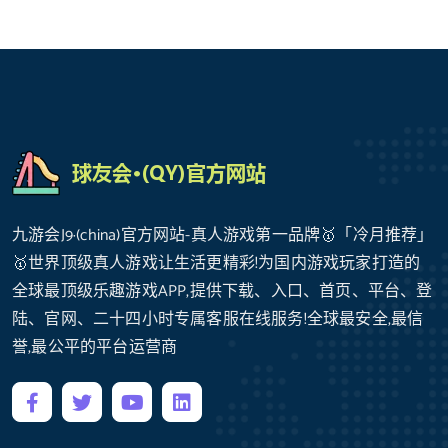
九游会J9·(china)官方网站-真人游戏第一品牌🥇「冷月推荐」
🥇世界顶级真人游戏让生活更精彩!为国内游戏玩家打造的
全球最顶级乐趣游戏APP,提供下载、入口、首页、平台、登
陆、官网、二十四小时专属客服在线服务!全球最安全,最信
誉,最公平的平台运营商