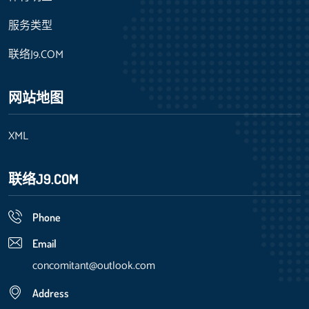
服务类型
联络J9.COM
网站地图
XML
联络J9.COM
Phone
Email
concomitant@outlook.com
Address