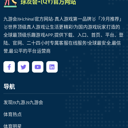
九游会J9·(china)官方网站-真人游戏第一品牌🥇「冷月推荐」
🥇世界顶级真人游戏让生活更精彩!为国内游戏玩家打造的
全球最顶级乐趣游戏APP,提供下载、入口、首页、平台、登
陆、官网、二十四小时专属客服在线服务!全球最安全,最信
誉,最公平的平台运营商
导航
发现J9九游.J9九游会
体育热点
体育明星