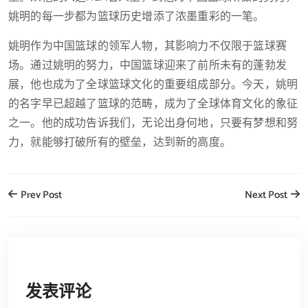
姚明的每一步都为篮球历史增添了浓墨重彩的一笔。
姚明作为中国篮球的领军人物，其影响力不仅限于篮球赛
场。通过姚明的努力，中国篮球迎来了前所未有的蓬勃发
展，他也成为了全球篮球文化的重要组成部分。今天，姚明
的名字早已超越了篮球的范畴，成为了全球体育文化的象征
之一。他的成功告诉我们，无论出身何地，只要有梦想和努
力，就能够打破所有的壁垒，达到新的高度。
Prev Post
Next Post
发表评论