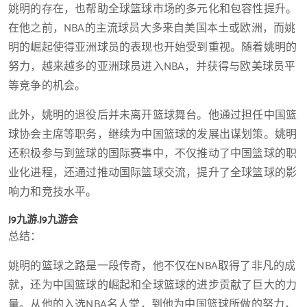
姚明的存在，也帮助全球篮球市场的多元化和包容性提升。
在他之前，NBA的主流球员大多来自美国本土或欧洲，而姚
明的崛起使得亚洲球员的表现也开始受到重视。随着姚明的
努力，越来越多的亚洲球员进入NBA，并获得与欧美球员平
等竞争的机会。
此外，姚明的退役后并未离开篮球舞台。他通过担任中国篮
球协会主席等职务，继续为中国篮球的发展出谋划策。姚明
还积极参与到篮球的国际赛事中，不仅推动了中国篮球的职
业化进程，还通过推动国际篮球交流，提升了全球篮球的影
响力和竞技水平。
J9九游.J9九游会
总结：
姚明的篮球之路是一段传奇，他不仅在NBA取得了非凡的成
就，还为中国篮球的崛起和全球篮球的进步贡献了巨大的力
量。从他的入选NBA名人堂，到他为中国篮球所做的努力，