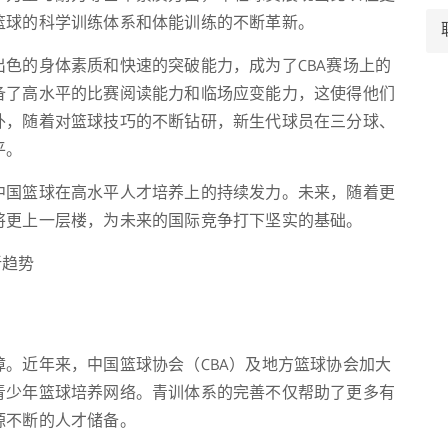
篮球的科学训练体系和体能训练的不断革新。
色的身体素质和快速的突破能力，成为了CBA赛场上的
备了高水平的比赛阅读能力和临场应变能力，这使得他们
外，随着对篮球技巧的不断钻研，新生代球员在三分球、
平。
中国篮球在高水平人才培养上的持续发力。未来，随着更
将更上一层楼，为未来的国际竞争打下坚实的基础。
。近年来，中国篮球协会（CBA）及地方篮球协会加大
青少年篮球培养网络。青训体系的完善不仅帮助了更多有
源不断的人才储备。