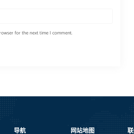
browser for the next time I comment.
导航
网站地图
联