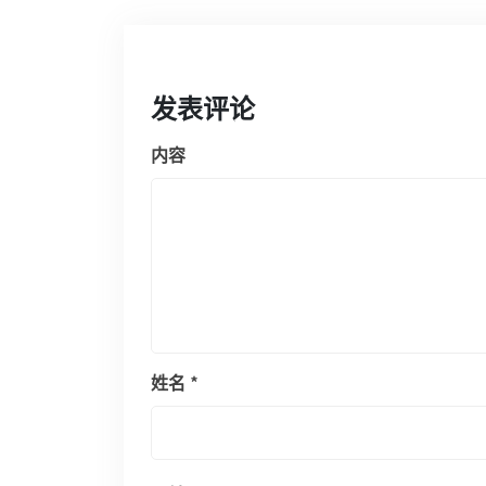
发表评论
内容
姓名
*