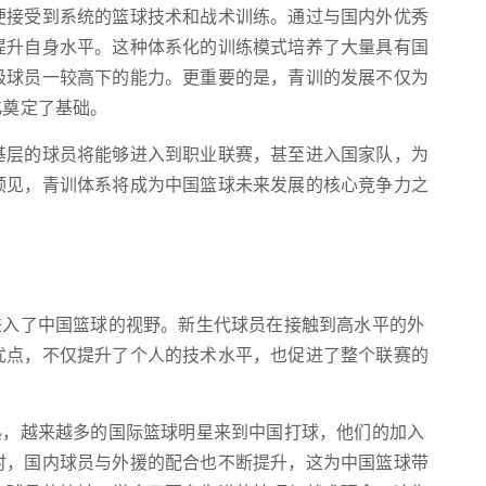
便接受到系统的篮球技术和战术训练。通过与国内外优秀
提升自身水平。这种体系化的训练模式培养了大量具有国
级球员一较高下的能力。更重要的是，青训的发展不仅为
化奠定了基础。
基层的球员将能够进入到职业联赛，甚至进入国家队，为
预见，青训体系将成为中国篮球未来发展的核心竞争力之
进入了中国篮球的视野。新生代球员在接触到高水平的外
优点，不仅提升了个人的技术水平，也促进了整个联赛的
熟，越来越多的国际篮球明星来到中国打球，他们的加入
时，国内球员与外援的配合也不断提升，这为中国篮球带