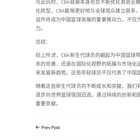
与此同时，CBA联赛本身也在不断优化其商业
化转型，CBA能够更好地与全球观众建立联系
运作将成为中国篮球发展的重要推动力，不仅
力。
总结：
综上所述，CBA新生代球员的崛起为中国篮球
系的完善，还是在国际化视野的拓展与市场化运
来发展新趋势。这些年轻球员不仅代表了中国
随着这些新生代球员的不断成长和突破，我们
逐步向世界篮球强国迈进。通过持续的创新和
重要贡献。
Prev Post