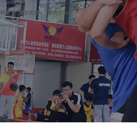
明星
服务类型
联络J9.COM