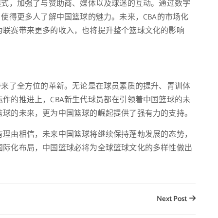
模式，加强了与赞助商、媒体以及球迷的互动。通过数字
，使得更多人了解中国篮球的魅力。未来，CBA的市场化
为联赛带来更多的收入，也将提升整个篮球文化的影响
带来了全方位的革新。无论是在球员素质的提升、青训体
作的推进上，CBA新生代球员都在引领着中国篮球的未
篮球的未来，更为中国篮球的崛起提供了强有力的支持。
有理由相信，未来中国篮球将继续保持蓬勃发展的态势，
国际化布局，中国篮球必将为全球篮球文化的多样性做出
Next Post