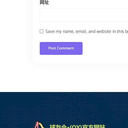
网址
Save my name, email, and website in this 