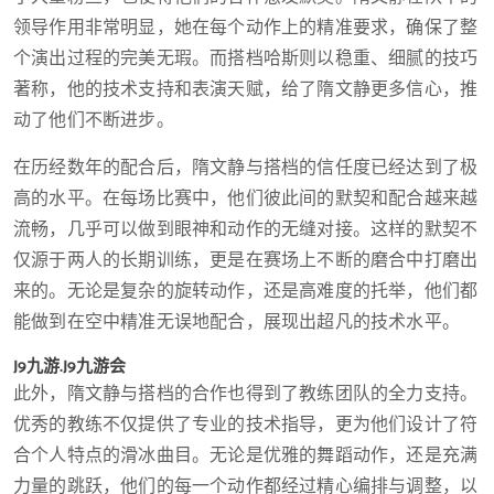
领导作用非常明显，她在每个动作上的精准要求，确保了整
个演出过程的完美无瑕。而搭档哈斯则以稳重、细腻的技巧
著称，他的技术支持和表演天赋，给了隋文静更多信心，推
动了他们不断进步。
在历经数年的配合后，隋文静与搭档的信任度已经达到了极
高的水平。在每场比赛中，他们彼此间的默契和配合越来越
流畅，几乎可以做到眼神和动作的无缝对接。这样的默契不
仅源于两人的长期训练，更是在赛场上不断的磨合中打磨出
来的。无论是复杂的旋转动作，还是高难度的托举，他们都
能做到在空中精准无误地配合，展现出超凡的技术水平。
J9九游.J9九游会
此外，隋文静与搭档的合作也得到了教练团队的全力支持。
优秀的教练不仅提供了专业的技术指导，更为他们设计了符
合个人特点的滑冰曲目。无论是优雅的舞蹈动作，还是充满
力量的跳跃，他们的每一个动作都经过精心编排与调整，以