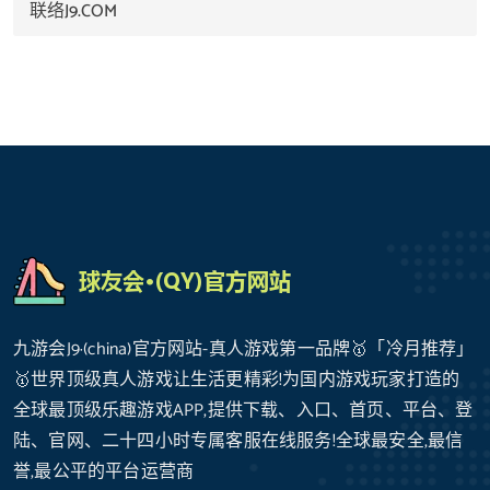
联络J9.COM
九游会J9·(china)官方网站-真人游戏第一品牌🥇「冷月推荐」
🥇世界顶级真人游戏让生活更精彩!为国内游戏玩家打造的
全球最顶级乐趣游戏APP,提供下载、入口、首页、平台、登
陆、官网、二十四小时专属客服在线服务!全球最安全,最信
誉,最公平的平台运营商