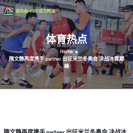
体育热点
Home
隋文静再度携手 partner 出征米兰冬奥会 决战冰雪巅
峰
隋文静再度携手 partner 出征米兰冬奥会 决战冰