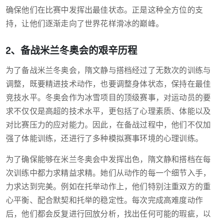
确保他们在比赛中发挥出最佳状态。正是这种全方位的支
持，让他们逐渐走向了世界花样滑冰的巅峰。
2、备战米兰冬奥会的艰辛历程
为了备战米兰冬奥会，隋文静与搭档经过了无数次的训练与
调整，既要精进技术动作，也要调整身体状态，保持在最佳
竞技水平。冬奥会作为冰雪项目的顶级赛事，对运动员的要
求不仅仅是高超的技术水平，更包括了心理素质、体能以及
对比赛压力的应对能力。因此，在备战过程中，他们不仅加
强了体能训练，还进行了多种模拟赛事环境的心理训练。
为了确保能够在米兰冬奥会中发挥出色，隋文静和搭档在每
次训练中都力求精益求精。她们从动作的每一个细节入手，
力求达到完美。例如在托举动作上，他们特别注重双方的重
心平衡、配合默契和托举的稳定性。每次完成高难度动作
后，他们都会反复进行回放分析，找出任何可能的瑕疵，以