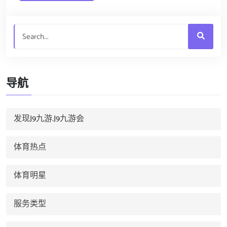
导航
发现J9九游.J9九游会
体育热点
体育明星
服务类型