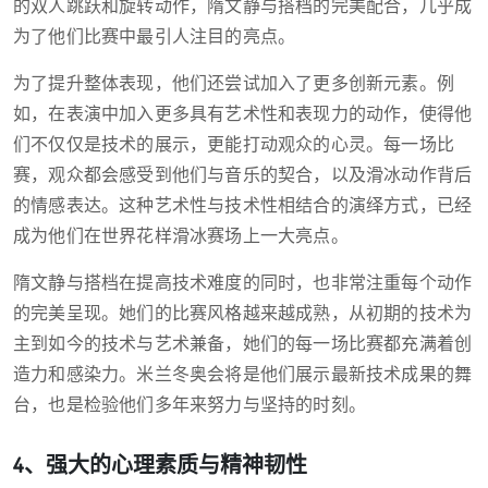
的双人跳跃和旋转动作，隋文静与搭档的完美配合，几乎成
为了他们比赛中最引人注目的亮点。
为了提升整体表现，他们还尝试加入了更多创新元素。例
如，在表演中加入更多具有艺术性和表现力的动作，使得他
们不仅仅是技术的展示，更能打动观众的心灵。每一场比
赛，观众都会感受到他们与音乐的契合，以及滑冰动作背后
的情感表达。这种艺术性与技术性相结合的演绎方式，已经
成为他们在世界花样滑冰赛场上一大亮点。
隋文静与搭档在提高技术难度的同时，也非常注重每个动作
的完美呈现。她们的比赛风格越来越成熟，从初期的技术为
主到如今的技术与艺术兼备，她们的每一场比赛都充满着创
造力和感染力。米兰冬奥会将是他们展示最新技术成果的舞
台，也是检验他们多年来努力与坚持的时刻。
4、强大的心理素质与精神韧性