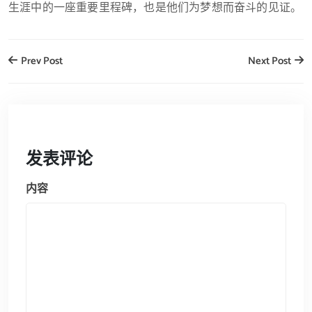
生涯中的一座重要里程碑，也是他们为梦想而奋斗的见证。
Prev Post
Next Post
发表评论
内容