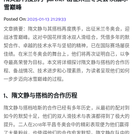
雪巅峰
Posted On:
2025-01-13 21:29:33
文章摘要：隋文静与其搭档再度携手，出征米兰冬奥会，迎
战冰雪巅峰。这对中国花样滑冰双人滑组合，凭借多年的默
契合作、卓越的技术水平与坚韧的精神，已在国际赛场屡获
佳绩。在米兰冬奥会的舞台上，他们将再次证明自己，以争
夺最高荣誉为目标。本文将详细探讨隋文静与搭档的合作历
程、备战情况、技术进步和心理素质，为读者呈现他们如何
一步步迈向冰雪巅峰的过程。
1、隋文静与搭档的合作历程
隋文静与搭档哈斯的合作已经有多年历史，从最初的配对到
如今的默契十足，他们的双人滑技术与表演都得到了极大的
提升。二人在2018年平昌冬奥会中的精彩表现便为他们赢得
了大量粉丝，也使得他们的合作愈发默契。隋文静在队中的