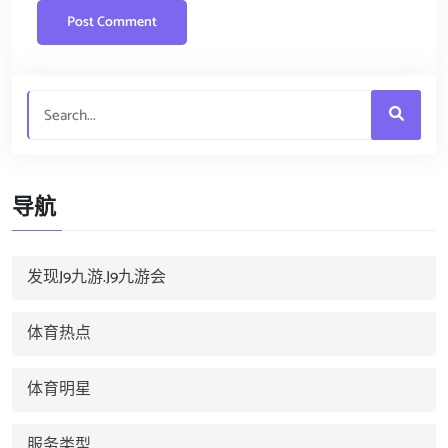
导航
发现J9九游.J9九游会
体育热点
体育明星
服务类型