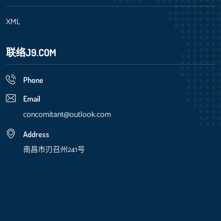
XML
联络J9.COM
Phone
Email
concomitant@outlook.com
Address
南昌市刃召州241号