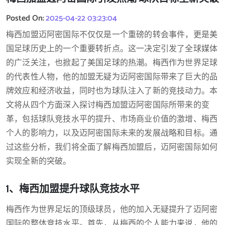
Posted On:
2025-04-22 03:23:04
梅西加盟迈阿密国际不仅仅是一个重磅的转会事件，更是美
国足球历史上的一个重要转折点。这一决定引发了全球媒体
的广泛关注，也掀起了美国足球的热潮。梅西作为世界足球
的代表性人物，他的加盟无疑为迈阿密国际带来了巨大的品
牌效应和经济收益，同时也为球队注入了新的竞技动力。本
文将从四个方面深入探讨梅西加盟迈阿密国际所带来的变
革，包括球队竞技水平的提升、市场商业价值的激增、梅西
个人的影响力，以及迈阿密国际未来的发展战略和目标。通
过这些分析，我们将全面了解梅西加盟后，迈阿密国际如何
实现全新的突破。
1、梅西加盟提升球队竞技水平
梅西作为世界足坛的顶级球员，他的加入无疑提升了迈阿密
国际的整体竞技水平。首先，从梅西的个人能力来说，他的