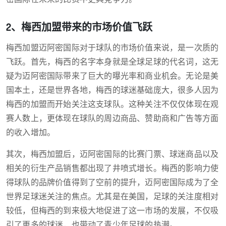
2、梅西加盟带来的市场价值飞跃
梅西加盟迈阿密国际对于球队的市场价值来说，是一次质的
飞跃。首先，梅西的名字本身就是全球足球的代名词，这无
疑为迈阿密国际带来了巨大的曝光率和商业机会。无论是美
国本土，还是世界各地，梅西的球迷基础庞大，很多人因为
梅西的加盟而开始关注这支球队。这种关注不仅仅体现在观
赛人数上，更体现在球队的周边商品、赞助商和广告等方面
的收入增加。
其次，梅西加盟后，迈阿密国际的比赛门票、球迷商品以及
相关的衍生产品销售都出现了井喷式增长。梅西的影响力使
得球队的品牌价值得到了空前的提升，迈阿密国际成为了全
世界足球迷关注的焦点。尤其是在美国，足球的关注度相对
较低，但梅西的到来极大地促进了这一市场的发展，不仅吸
引了更多的球迷，也带动了青少年足球的热潮。