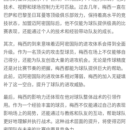
技术、视野和球场控制力无可匹敌。过去几年，梅西一直在
巴萨和巴黎圣日耳曼等顶级俱乐部效力，保持着高水平的竞
技状态，加盟迈阿密国际后，他不仅能为球队提供极高的比
赛表现，还能通过个人的技术和经验带动队友的成长。
其次，梅西的到来意味着迈阿密国际的进攻体系会得到全面
升级。作为一名顶尖的攻击型球员，梅西在场上不仅能够自
己得分，还能为队友创造大量的进攻机会。无论是传球精度
还是对比赛节奏的把握，梅西都能为球队提供巨大的帮助。
此前，迈阿密国际的进攻体系相对薄弱，梅西的加入无疑填
补了这一空白，提升了球队的进攻威胁。
最后，梅西的影响力还体现在他对球队整体战术的引领作
用。作为一个经验丰富的球员，梅西不仅能通过自己的表现
影响场上的局势，还能通过与教练和队友的互动，帮助球队
更好地理解并执行战术。这种战术层面的提升，将使得迈阿
密国际在未来的比赛中更具竞争力。