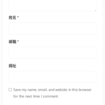
姓名
*
邮箱
*
网址
Save my name, email, and website in this browser
for the next time I comment.