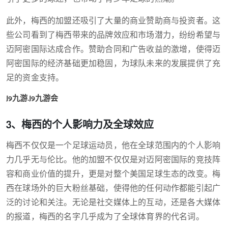
此外，梅西的加盟还吸引了大量的商业赞助商与投资者。这
些公司看到了梅西带来的品牌效应和市场潜力，纷纷希望与
迈阿密国际达成合作。赞助合同和广告收益的激增，使得迈
阿密国际的经济基础更加稳固，为球队未来的发展提供了充
足的资金支持。
J9九游.J9九游会
3、梅西的个人影响力及全球效应
梅西不仅仅是一个足球运动员，他在全球范围内的个人影响
力几乎无与伦比。他的加盟不仅仅是对迈阿密国际的竞技阵
容和商业价值的提升，更是对整个美国足球生态的改变。梅
西在球场外的巨大粉丝基础，使得他的任何动作都能引起广
泛的讨论和关注。无论是社交媒体上的互动，还是各大媒体
的报道，梅西的名字几乎成为了全球体育界的代名词。