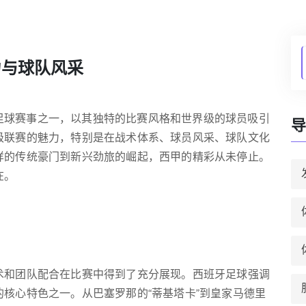
力与球队风采
级的足球赛事之一，以其独特的比赛风格和世界级的球员吸引
导
级联赛的魅力，特别是在战术体系、球员风采、球队文化
样的传统豪门到新兴劲旅的崛起，西甲的精彩从未停止。
在。
术和团队配合在比赛中得到了充分展现。西班牙足球强调
核心特色之一。从巴塞罗那的“蒂基塔卡”到皇家马德里