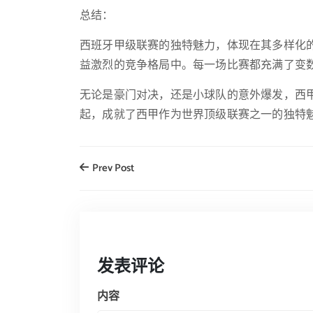
总结：
西班牙甲级联赛的独特魅力，体现在其多样化
益激烈的竞争格局中。每一场比赛都充满了变
无论是豪门对决，还是小球队的意外爆发，西
起，成就了西甲作为世界顶级联赛之一的独特
Prev Post
发表评论
内容