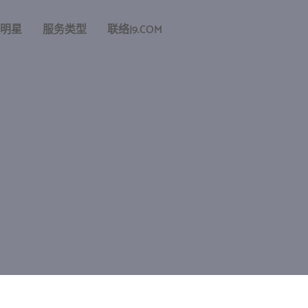
明星
服务类型
联络J9.COM