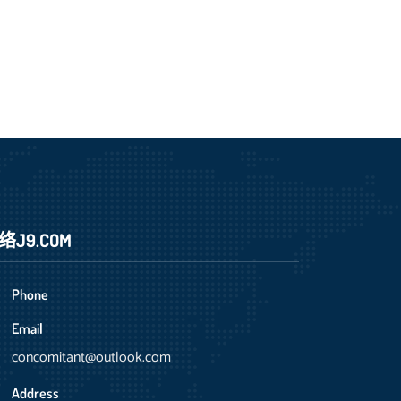
络J9.COM
Phone
Email
concomitant@outlook.com
Address