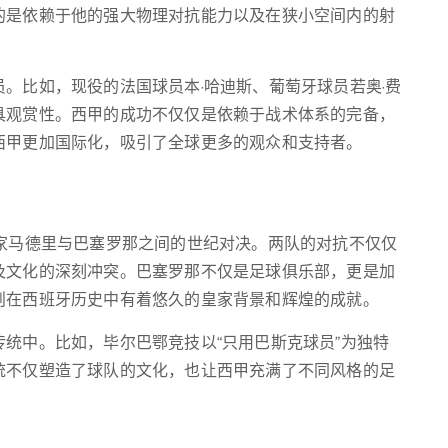
的是依赖于他的强大物理对抗能力以及在狭小空间内的射
。
。比如，现役的法国球员本·哈迪斯、葡萄牙球员若奥·费
具观赏性。西甲的成功不仅仅是依赖于战术体系的完备，
西甲更加国际化，吸引了全球更多的观众和支持者。
家马德里与巴塞罗那之间的世纪对决。两队的对抗不仅仅
及文化的深刻冲突。巴塞罗那不仅是足球俱乐部，更是加
则在西班牙历史中有着悠久的皇家背景和辉煌的成就。
统中。比如，毕尔巴鄂竞技以“只用巴斯克球员”为独特
统不仅塑造了球队的文化，也让西甲充满了不同风格的足