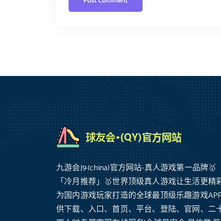
九游会J9·(china)官方网站-真人游戏第一品牌🥇
「冷月推荐」🥇世界顶级真人游戏让生活更精彩
为国内游戏玩家打造的全球最顶级乐趣游戏APP
供下载、入口、首页、平台、登陆、官网、二