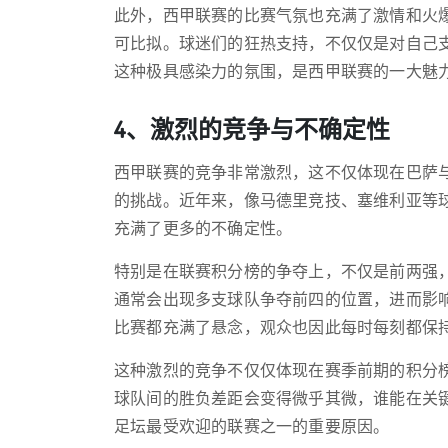
此外，西甲联赛的比赛气氛也充满了激情和火
可比拟。球迷们的狂热支持，不仅仅是对自己
这种极具感染力的氛围，是西甲联赛的一大魅
4、激烈的竞争与不确定性
西甲联赛的竞争非常激烈，这不仅体现在巴萨
的挑战。近年来，像马德里竞技、塞维利亚等
充满了更多的不确定性。
特别是在联赛积分榜的争夺上，不仅是前两强
通常会出现多支球队争夺前四的位置，进而影
比赛都充满了悬念，观众也因此每时每刻都保
这种激烈的竞争不仅仅体现在赛季前期的积分
球队间的胜负差距会变得微乎其微，谁能在关
足坛最受欢迎的联赛之一的重要原因。