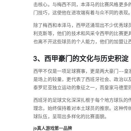
击核心。与梅西不同，本泽马的比赛风格更多
门技巧，这使他在进攻端有着与众不同的表现
除了梅西和本泽马，西甲还涌现出不少优秀球员
利克斯等，他们的技术和风采令西甲的比赛更
也离不开这些球员的个人能力，他们的加盟让
3、西甲豪门的文化与历史积淀
西甲不仅是一项足球赛事，更是两大豪门——皇
是场上的较量，更代表了西班牙社会、政治以
泰罗尼亚独立运动的象征之一，而皇家马德里
西班牙的足球文化深深扎根于每个地方球队的传
理念，始终保持着对本土球员的推崇。这种传
球队伍，呈现出多样化的比赛面貌。
j9真人游戏第一品牌