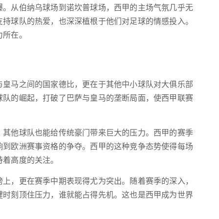
爆。从伯纳乌球场到诺坎普球场，西甲的主场气氛几乎无
支持球队的热爱，也深深植根于他们对足球的情感投入。
力所在。
与皇马之间的国家德比，更在于其他中小球队对大俱乐部
球队的崛起，打破了巴萨与皇马的垄断局面，使西甲联赛
，其他球队也能给传统豪门带来巨大的压力。西甲的赛季
响到欧洲赛事资格的争夺。西甲的这种竞争态势使得每场
持着高度的关注。
榜上，更在赛季中期表现得尤为突出。随着赛季的深入，
键时刻顶住压力，谁就能占得先机。这也是西甲成为世界