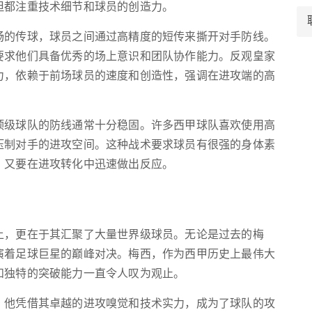
但都注重技术细节和球员的创造力。
畅的传球，球员之间通过高精度的短传来撕开对手防线。
要求他们具备优秀的场上意识和团队协作能力。反观皇家
力，依赖于前场球员的速度和创造性，强调在进攻端的高
顶级球队的防线通常十分稳固。许多西甲球队喜欢使用高
压制对手的进攻空间。这种战术要求球员有很强的身体素
，又要在进攻转化中迅速做出反应。
上，更在于其汇聚了大量世界级球员。无论是过去的梅
演着足球巨星的巅峰对决。梅西，作为西甲历史上最伟大
和独特的突破能力一直令人叹为观止。
，他凭借其卓越的进攻嗅觉和技术实力，成为了球队的攻