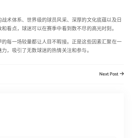
的战术体系、世界级的球员风采、深厚的文化底蕴以及日
数和看点，球迷可以在赛季中看到数不尽的高光时刻。
甲的每一场较量都让人目不暇接。正是这些因素汇聚在一
魅力，吸引了无数球迷的热情关注和参与。
Next Post