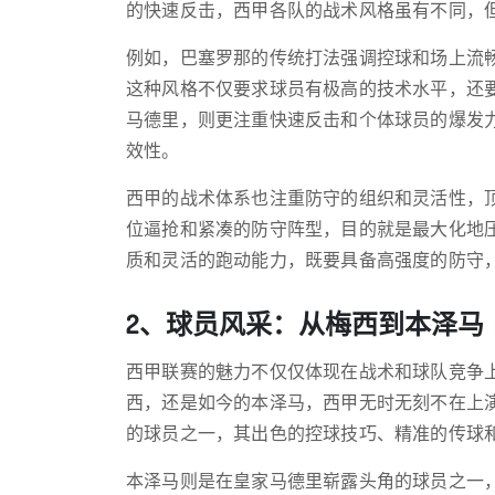
的快速反击，西甲各队的战术风格虽有不同，
例如，巴塞罗那的传统打法强调控球和场上流
这种风格不仅要求球员有极高的技术水平，还
马德里，则更注重快速反击和个体球员的爆发
效性。
西甲的战术体系也注重防守的组织和灵活性，
位逼抢和紧凑的防守阵型，目的就是最大化地
质和灵活的跑动能力，既要具备高强度的防守
2、球员风采：从梅西到本泽马
西甲联赛的魅力不仅仅体现在战术和球队竞争
西，还是如今的本泽马，西甲无时无刻不在上
的球员之一，其出色的控球技巧、精准的传球
本泽马则是在皇家马德里崭露头角的球员之一