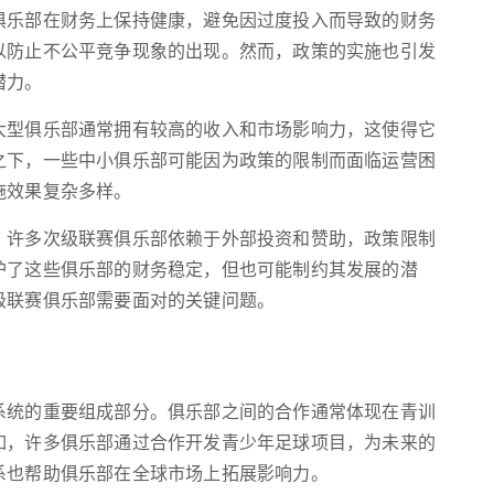
俱乐部在财务上保持健康，避免因过度投入而导致的财务
以防止不公平竞争现象的出现。然而，政策的实施也引发
潜力。
大型俱乐部通常拥有较高的收入和市场影响力，这使得它
之下，一些中小俱乐部可能因为政策的限制而面临运营困
施效果复杂多样。
。许多次级联赛俱乐部依赖于外部投资和赞助，政策限制
护了这些俱乐部的财务稳定，但也可能制约其发展的潜
级联赛俱乐部需要面对的关键问题。
系统的重要组成部分。俱乐部之间的合作通常体现在青训
如，许多俱乐部通过合作开发青少年足球项目，为未来的
系也帮助俱乐部在全球市场上拓展影响力。