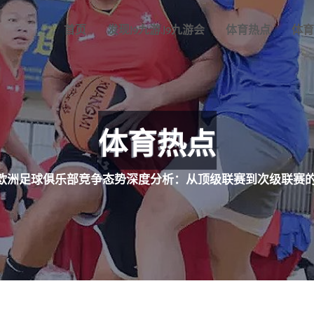
首页
发现J9九游.J9九游会
体育热点
体育
体育热点
欧洲足球俱乐部竞争态势深度分析：从顶级联赛到次级联赛