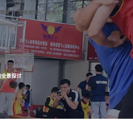
明星
服务类型
联络J9.COM
的全景探讨