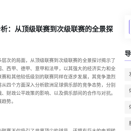
分析：从顶级联赛到次级联赛的全景探
导
多层次的局面，从顶级联赛到次级联赛的全景探讨揭示了
超、西甲、德甲、意甲和法甲，以其强大的经济实力和全
联赛和其他较低级别的联赛同样在逐步发展，其竞争激烈
将从四个方面深入分析欧洲足球俱乐部的竞争态势，分别
战、财政公平政策的影响、以及俱乐部间的合作与对抗。
展趋势。