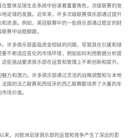
其在整体足球生态系统中扮演着重要角色。次级联赛的竞
本地足球的发展。近年来，许多次级联赛俱乐部通过提升
注和资源。例如，英冠联赛中的一些俱乐部通过稳定的财
级联赛中站稳脚跟。
争。许多俱乐部面临资金短缺的问题，导致其在引援和球
需要不断适应变化的市场环境，例如如何利用数据分析提
。这些挑战要求俱乐部在运营和管理上不断创新和提升。
的魅力和潜力。许多俱乐部通过灵活的战略调整和与本地
，法国的法乙联赛和西班牙的西乙联赛都培养了大量的年
的市场价值。
 FFP）自实施以来，对欧洲足球俱乐部的运营和竞争产生了深远的影