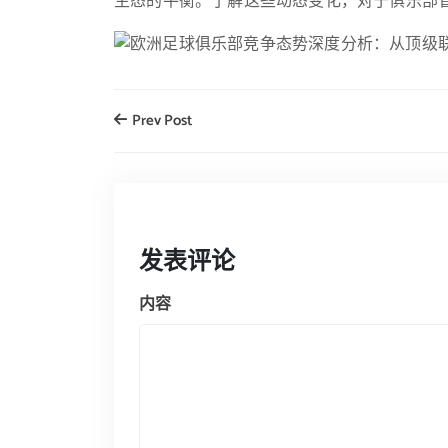
生态的平衡。了解这些动态变化，对于俱乐部
Prev Post
发表评论
内容