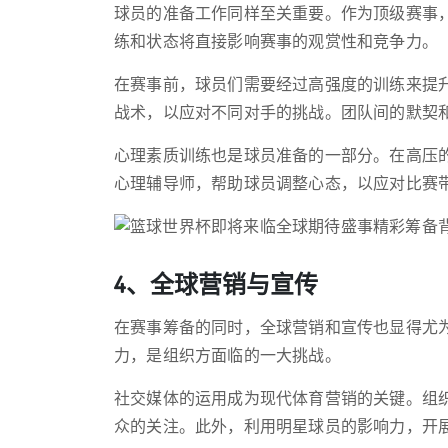
球员的准备工作同样至关重要。作为顶级赛事
练和状态将直接影响赛事的观赏性和竞争力。
在赛事前，球员们需要经过高强度的训练来提
战术，以应对不同对手的挑战。团队间的默契
心理素质训练也是球员准备的一部分。在高压
心理辅导师，帮助球员调整心态，以应对比赛
4、全球营销与宣传
在赛事筹备的同时，全球营销和宣传也显得尤
力，是组织方面临的一大挑战。
社交媒体的运用成为现代体育营销的关键。组
众的关注。此外，利用明星球员的影响力，开