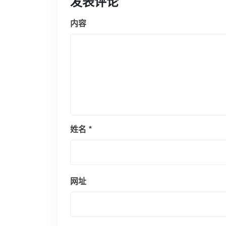
发表评论
内容
姓名
*
网址