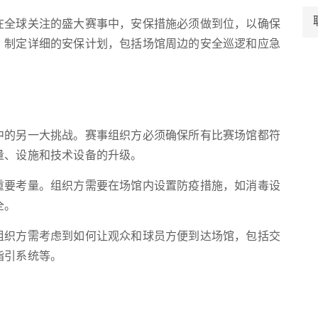
在全球关注的盛大赛事中，安保措施必须做到位，以确保
，制定详细的安保计划，包括场馆周边的安全巡逻和应急
中的另一大挑战。赛事组织方必须确保所有比赛场馆都符
量、设施和技术设备的升级。
重要考量。组织方需要在场馆内设置防疫措施，如消毒设
全。
组织方需考虑到如何让观众和球员方便到达场馆，包括交
指引系统等。