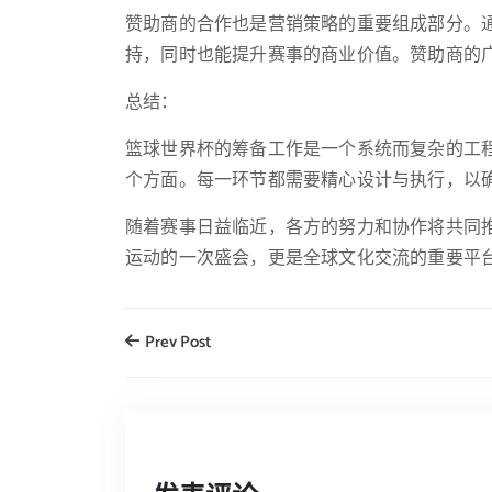
赞助商的合作也是营销策略的重要组成部分。
持，同时也能提升赛事的商业价值。赞助商的
总结：
篮球世界杯的筹备工作是一个系统而复杂的工
个方面。每一环节都需要精心设计与执行，以
随着赛事日益临近，各方的努力和协作将共同
运动的一次盛会，更是全球文化交流的重要平
Prev Post