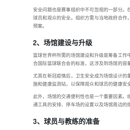
安全问题也是赛事组织中不可忽视的一部分。
球员和观众的安全。组织方需与当地政府合作
预案。
2、场馆建设与升级
篮球世界杯所需的场馆建设和升级是筹备工作
合国际篮球联合会的标准，这涉及到场馆的容
尤其在新冠疫情后，卫生安全成为场馆设计的
施和健康监测站，以保障观众和球员的健康安
此外，场馆的交通便利性也是一个重要因素。
通工具的安排、停车场的设置以及场馆周边的
3、球员与教练的准备