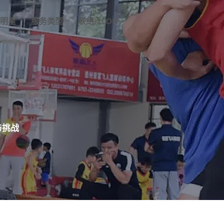
明星
服务类型
联络J9.COM
与挑战