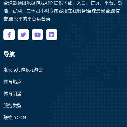
全球最顶级乐趣游戏APP,提供下载、入口、首页、平台、登
陆、官网、二十四小时专属客服在线服务!全球最安全,最信
誉,最公平的平台运营商
导航
发现J9九游.J9九游会
体育热点
体育明星
服务类型
联络J9.COM