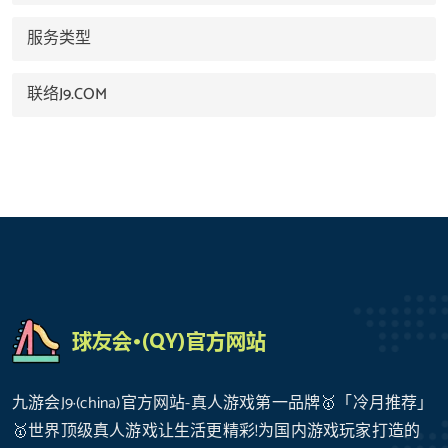
服务类型
联络J9.COM
九游会J9·(china)官方网站-真人游戏第一品牌🥇「冷月推荐」
🥇世界顶级真人游戏让生活更精彩!为国内游戏玩家打造的