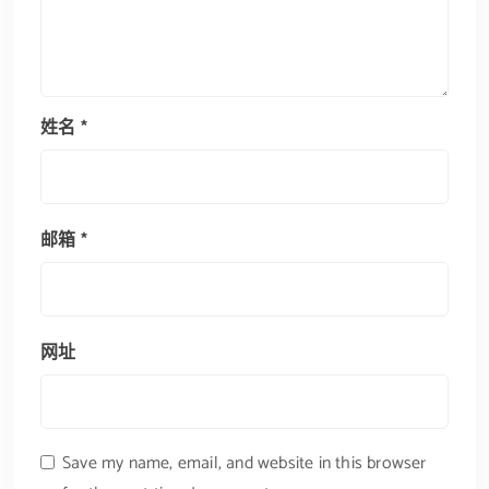
姓名
*
邮箱
*
网址
Save my name, email, and website in this browser