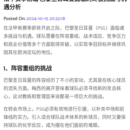
遇分析
Posted On:
2024-10-15 20:32:18
在法甲新赛季即将开启之际，巴黎圣日耳曼（PSG）面临诸
多挑战与机遇。球队需要在阵容重组、战术适应、竞争压力
和商业价值等多个方面取得突破，以实现争冠目标并继续巩
固其在欧洲足坛的地位。
1、阵容重组的挑战
巴黎圣日耳曼的阵容经历了不小的变动，尤其是在核心球员
的流失方面。梅西的离开意味着球队必须寻找新的攻击核
心，这对教练和管理层来说都是一项巨大的挑战。
在转会市场上，PSG必须有效地进行引援，以补充中场和前
锋线的实力。引入适合球队战术体系的新球员，同时又要保
持球队的化学反应，成为摆在他们面前的难题。