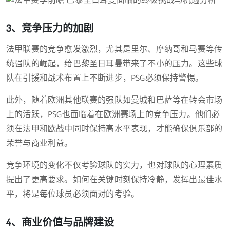
3、竞争压力的加剧
法甲联赛的竞争愈发激烈，尤其是里尔、摩纳哥和马赛等传
统强队的崛起，给巴黎圣日耳曼带来了不小的压力。这些球
队在引援和战术布置上不断进步，PSG必须保持警惕。
此外，随着欧洲其他联赛的强队如曼城和巴萨等在转会市场
上的活跃，PSG也面临着在欧洲赛场上的竞争压力。他们必
须在法甲和欧战中同时保持高水平表现，才能确保俱乐部的
荣誉与商业利益。
竞争环境的变化不仅考验球队的实力，也对球队的心理素质
提出了更高要求。如何在关键时刻保持冷静，发挥出最佳水
平，将是每位球员必须面对的考验。
4、商业价值与品牌建设