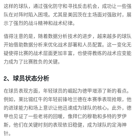
这样的球队，通过强化防守和寻找反击机会，成功让一些强
队在对阵时陷入困境。尤其是美因茨在主场面对强敌时，展
示了强烈的战斗精神和战术纪律。
值得注意的是，随着数据分析技术的进步，越来越多的球队
开始借助数据分析来优化战术部署和人员配置。这一变化无
疑使得比赛的战术层面更加丰富，也使得教练的战术应变能
力成为了比赛胜负的关键。
2、球员状态分析
在球员表现方面，年轻球员的崛起为德甲增添了新的看点。
例如，莱比锡红牛的年轻前锋哈兰德在本赛季表现抢眼，他
的进球能力和场上意识让他迅速成为球队的核心。此外，德
甲也见证了一些老将的回暖，像拜仁的穆勒和多特的罗伊
斯，他们在关键时刻的表现依旧稳健，成为球队的定海神
针。