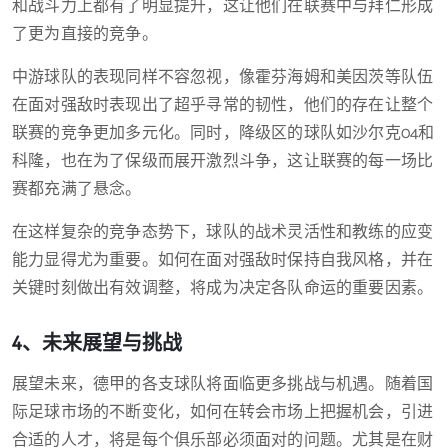
和战斗力上都有了明显提升，这让他们在联赛中与拜仁形成
了更为直接的竞争。
中游球队的表现同样不容忽视，像霍芬海姆和美因茨等队伍
在面对强敌时表现出了超乎寻常的韧性，他们的存在让整个
联赛的竞争更加多元化。同时，降级区的球队如沙尔克04和
科隆，也在为了保级而展开激烈斗争，这让联赛的每一场比
赛都充满了悬念。
在这样复杂的竞争态势下，球队的战术灵活性和教练的应变
能力显得尤为重要。如何在面对强敌时保持自我风格，并在
关键时刻做出有效调整，将成为决定各队命运的重要因素。
4、未来展望与挑战
展望未来，德甲的各支球队将面临更多挑战与机遇。随着国
际足球市场的不断变化，如何在转会市场上把握机会，引进
合适的人才，将是每个俱乐部必须面对的问题。尤其是在财