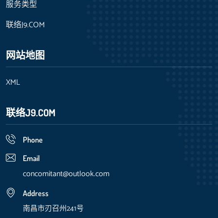
服务类型
联络J9.COM
网站地图
XML
联络J9.COM
Phone
Email
concomitant@outlook.com
Address
南昌市刃召州241号