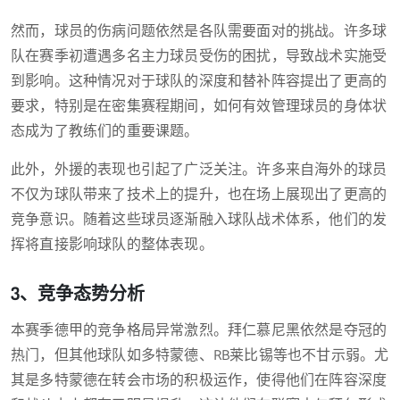
然而，球员的伤病问题依然是各队需要面对的挑战。许多球
队在赛季初遭遇多名主力球员受伤的困扰，导致战术实施受
到影响。这种情况对于球队的深度和替补阵容提出了更高的
要求，特别是在密集赛程期间，如何有效管理球员的身体状
态成为了教练们的重要课题。
此外，外援的表现也引起了广泛关注。许多来自海外的球员
不仅为球队带来了技术上的提升，也在场上展现出了更高的
竞争意识。随着这些球员逐渐融入球队战术体系，他们的发
挥将直接影响球队的整体表现。
3、竞争态势分析
本赛季德甲的竞争格局异常激烈。拜仁慕尼黑依然是夺冠的
热门，但其他球队如多特蒙德、RB莱比锡等也不甘示弱。尤
其是多特蒙德在转会市场的积极运作，使得他们在阵容深度