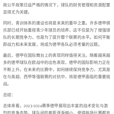
政公平政策日益严格的情况下，球队的财务管理和资源配置
显得尤为关键。
同时，青训体系的建设也将是未来的重中之重。许多德甲俱
乐部已经开始重视青少年球员的培养，这不仅是为了增强球
队的长期竞争力，也是为了提升整个联赛的水平。如何平衡
即战力和未来发展，将成为德甲各队必须考量的议题。
最后，德甲在国际舞台上的表现同样值得关注。随着越来越
多的德甲球队在欧战中的出色表现，德甲的国际影响力正在
不断上升。在未来的比赛中，如何继续保持竞争力，尤其是
在与英超、西甲等强联赛的对抗中，将是德甲面临的重要挑
战。
总结：
总体来看，2023-2024赛季德甲展现出丰富的战术变化与激
烈的竞争态势。球队间的差距逐渐缩小，使得每场比赛都充