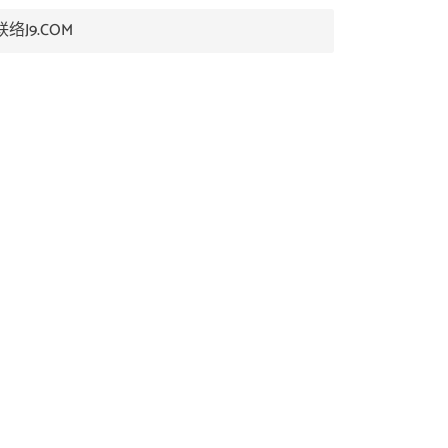
联络J9.COM