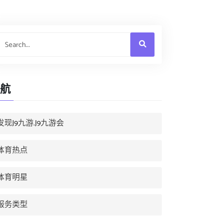
航
发现J9九游.J9九游会
体育热点
体育明星
服务类型