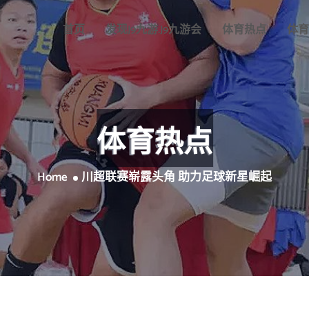
首页
发现J9九游.J9九游会
体育热点
体育
体育热点
Home
川超联赛崭露头角 助力足球新星崛起