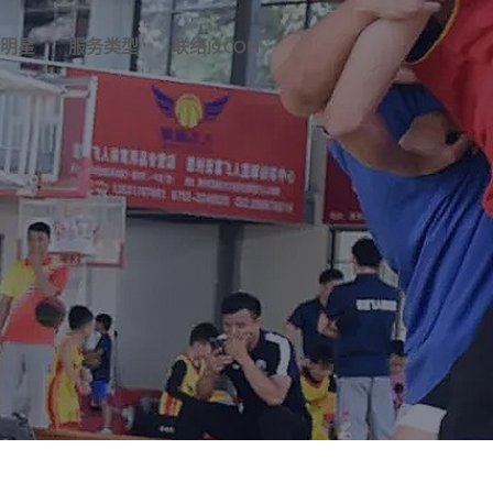
明星
服务类型
联络J9.COM