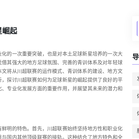
星崛起
业化的一次重要突破，也是对本土足球新星培养的一次大
导
凭借其强大的地方足球氛围、完善的青训体系及对年轻球
本文将从川超联赛的运作模式、青训体系的建设、地方文
析，探讨川超联赛如何为足球新星的崛起提供了良好的平
化、专业化发展方面的重要作用，并展望其未来的潜力和
有鲜明的特色。首先，川超联赛始终坚持地方性和职业化
重与国内其他顶级联赛的接轨。这种结合了地方特色和全