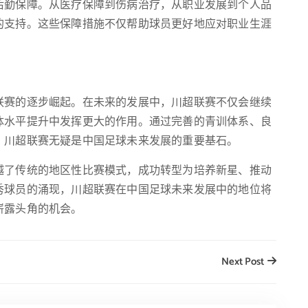
后勤保障。从医疗保障到伤病治疗，从职业发展到个人品
的支持。这些保障措施不仅帮助球员更好地应对职业生涯
。
联赛的逐步崛起。在未来的发展中，川超联赛不仅会继续
体水平提升中发挥更大的作用。通过完善的青训体系、良
，川超联赛无疑是中国足球未来发展的重要基石。
越了传统的地区性比赛模式，成功转型为培养新星、推动
秀球员的涌现，川超联赛在中国足球未来发展中的地位将
崭露头角的机会。
Next Post