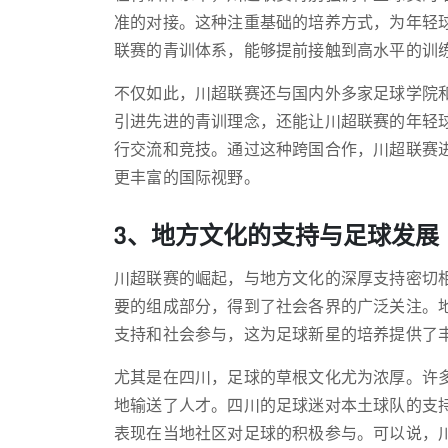
准的对接。这种注重基础的培养方式，为年轻
联赛的青训体系，能够提前接触到高水平的训
不仅如此，川超联赛还与国内外多家足球学院
引进先进的青训理念，还能让川超联赛的年轻
行交流和竞技。通过这种跨国合作，川超联赛
更丰富的国际视野。
3、地方文化的支持与足球发展
川超联赛的崛起，与地方文化的深厚支持密切
要的组成部分，得到了社会各界的广泛关注。
支持和社会参与，这为足球新星的培养提供了
尤其是在四川，足球的草根文化尤为浓厚。许
地输送了人才。四川的足球迷对本土球队的支
表现在当地社区对足球的积极参与。可以说，