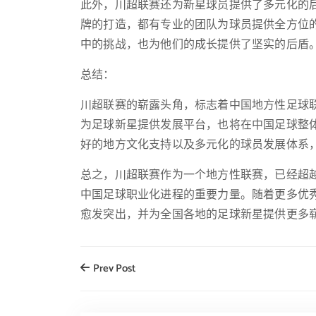
此外，川超联赛还为新星球员提供了多元化的
牌的打造，都有专业的团队为球员提供全方位
中的挑战，也为他们的成长提供了坚实的后盾
总结：
川超联赛的崭露头角，标志着中国地方性足球
为足球新星提供发展平台，也将在中国足球整
好的地方文化支持以及多元化的球员发展体系
总之，川超联赛作为一个地方性联赛，已经超
中国足球职业化进程的重要力量。随着更多优
愈发突出，并为全国各地的足球新星提供更多
Prev Post