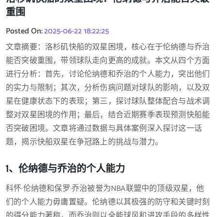
重围
Posted On:
2025-06-22 18:22:25
文章摘要：洛杉矶快船的双星困境，核心在于伦纳德与乔治
能否突破重围，带领球队走向更高的成就。本文从四个方面
进行分析：首先，讨论伦纳德和乔治的个人能力，突出他们
的实力与限制；其次，分析伤病问题对球队的影响，以及双
星在健康状态下的表现；第三，探讨球队整体配合与战术调
整对双星困境的作用；最后，结合近期赛季表现预测快船能
否突破困境。文章将通过数据与具体案例深入探讨这一话
题，揭示快船双星在争冠路上的挑战与潜力。
1、伦纳德与乔治的个人能力
科怀·伦纳德和保罗·乔治被誉为NBA联盟中的顶级双星，他
们的个人能力毋庸置疑。伦纳德以其极强的防守和关键时刻
的得分能力著称，而乔治则以全能球风和进攻手段的多样性