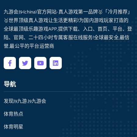
九游会J9·(china)官方网站-真人游戏第一品牌🥇「冷月推荐」
🥇世界顶级真人游戏让生活更精彩!为国内游戏玩家打造的
全球最顶级乐趣游戏APP,提供下载、入口、首页、平台、登
陆、官网、二十四小时专属客服在线服务!全球最安全,最信
誉,最公平的平台运营商
导航
发现J9九游.J9九游会
体育热点
体育明星