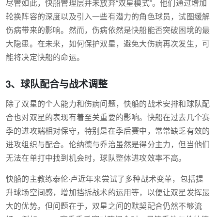
尽管如此，快船管理层并未放弃“双星模式”。他们通过增加
轮换阵容的深度以及引入一些有潜力的角色球员，试图缓解
伤病带来的影响。然而，伤病依然是快船能否突破困境的最
大隐患。在未来，如何保护双星，避免大伤病再次发生，可
能将决定快船的命运。
3、球队配合与战术调整
除了双星的个人能力和伤病问题，快船的战术安排和球队配
合也对双星的表现有着至关重要的影响。快船在过去几个赛
季的进攻端相对保守，特别是在季后赛中，常常缺乏有效的
进攻组织与配合。伦纳德与乔治虽然是得分主力，但当他们
无法在单打中找到机会时，球队整体进攻效率不高。
快船的主教练泰伦·卢近年来尝试了多种战术变革，包括提
升球场空间感，增加挡拆战术的运用等，以便让双星发挥最
大的优势。但问题在于，双星之间的默契配合仍然不够流