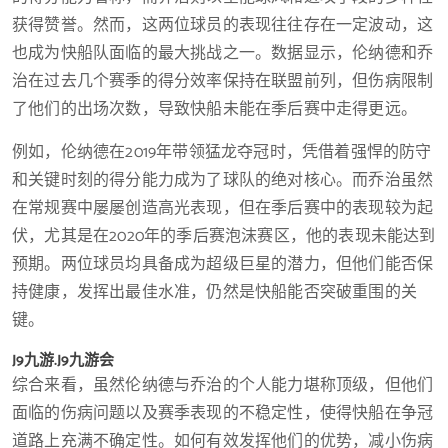
获得赞誉。然而，这两位球员的表现往往存在一定波动，这
也成为快船队面临的最大挑战之一。数据显示，伦纳德和乔
治在过去几个赛季的得分效率保持在联盟前列，但伤病限制
了他们的出场次数，导致快船未能在季后赛中走得更远。
例如，伦纳德在2019年带领猛龙夺冠时，凭借着强悍的防守
和关键时刻的得分能力成为了球队的绝对核心。而乔治虽然
在常规赛中屡屡创造高光表现，但在季后赛中的表现较为起
伏，尤其是在2020年的季后赛泡沫赛区，他的表现未能达到
预期。两位球员均具备成为超级巨星的潜力，但他们能否保
持健康，发挥出最佳水准，仍然是快船能否突破重围的关
键。
J9九游.J9九游会
综合来看，虽然伦纳德与乔治的个人能力堪称顶级，但他们
面临的伤病问题以及赛季表现的不稳定性，使得快船在争冠
道路上充满不确定性。如何有效发挥他们的优势，减小伤病