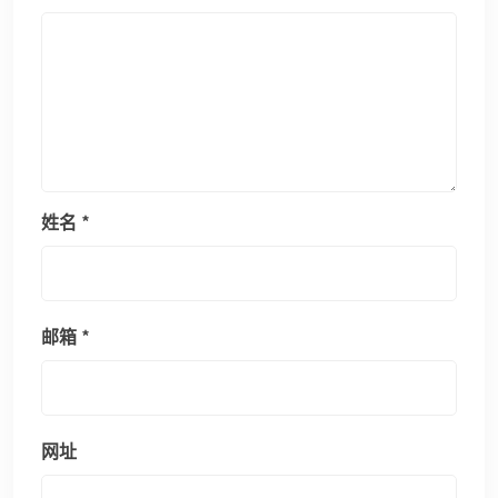
姓名
*
邮箱
*
网址