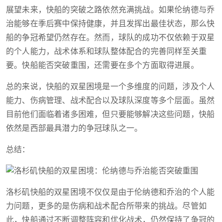
展望未来，快船的突破之路依然充满挑战。如果伦纳德与乔
治能够在季后赛中保持健康，并且发挥出最佳状态，那么快
船的争冠希望仍然存在。然而，球队的成功不仅依赖于双星
的个人能力，战术体系和球队整体配合的完善同样至关重
要。快船能否突破重围，还需要在多个方面取得进展。
总的来说，快船的双星困境是一个多维度的问题，涉及个人
能力、伤病管理、战术配合以及球队深度等多个层面。虽然
目前他们面临着诸多困难，但只要能够解决这些问题，快船
依然是西部最具潜力的争冠球队之一。
总结：
洛杉矶快船的双星困境不仅仅是由于伦纳德和乔治的个人能
力问题，更多的是伤病和战术配合所带来的挑战。尽管如
此，快船通过不断调整阵容和优化战术，仍然保持了争冠的