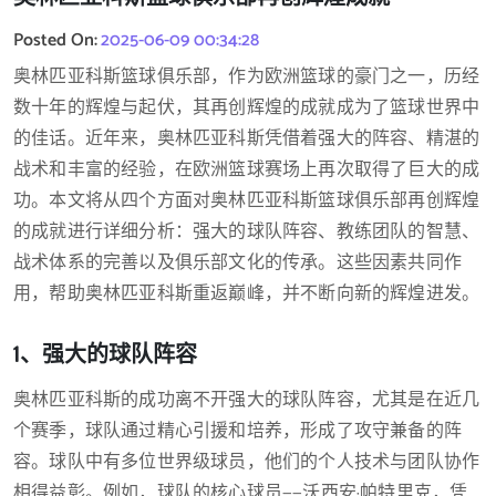
Posted On:
2025-06-09 00:34:28
奥林匹亚科斯篮球俱乐部，作为欧洲篮球的豪门之一，历经
数十年的辉煌与起伏，其再创辉煌的成就成为了篮球世界中
的佳话。近年来，奥林匹亚科斯凭借着强大的阵容、精湛的
战术和丰富的经验，在欧洲篮球赛场上再次取得了巨大的成
功。本文将从四个方面对奥林匹亚科斯篮球俱乐部再创辉煌
的成就进行详细分析：强大的球队阵容、教练团队的智慧、
战术体系的完善以及俱乐部文化的传承。这些因素共同作
用，帮助奥林匹亚科斯重返巅峰，并不断向新的辉煌进发。
1、强大的球队阵容
奥林匹亚科斯的成功离不开强大的球队阵容，尤其是在近几
个赛季，球队通过精心引援和培养，形成了攻守兼备的阵
容。球队中有多位世界级球员，他们的个人技术与团队协作
相得益彰。例如，球队的核心球员——沃西安·帕特里克，凭