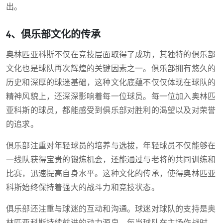
出。
4、俱乐部文化的传承
奥林匹亚科斯不仅在竞技层面取得了成功，其独特的俱乐部
文化也是球队再次辉煌的关键因素之一。俱乐部拥有悠久的
历史和深厚的球迷基础，这种文化底蕴不仅仅体现在球队的
精神风貌上，还深深影响着每一位球员。每一位加入奥林匹
亚科斯的球员，都能感受到俱乐部对胜利的渴望以及对荣誉
的追求。
俱乐部注重对年轻球员的培养与选拔，年轻球员不仅能够在
一线队获得宝贵的锻炼机会，还能通过与老将的共同训练和
比赛，迅速提高自身水平。这种文化的传承，使得奥林匹亚
科斯始终保持着强大的战斗力和竞技状态。
俱乐部还注重与球迷的互动和沟通。球迷对球队的支持是奥