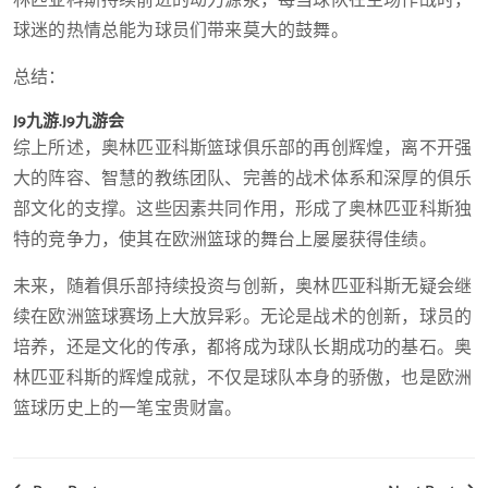
林匹亚科斯持续前进的动力源泉，每当球队在主场作战时，
球迷的热情总能为球员们带来莫大的鼓舞。
总结：
J9九游.J9九游会
综上所述，奥林匹亚科斯篮球俱乐部的再创辉煌，离不开强
大的阵容、智慧的教练团队、完善的战术体系和深厚的俱乐
部文化的支撑。这些因素共同作用，形成了奥林匹亚科斯独
特的竞争力，使其在欧洲篮球的舞台上屡屡获得佳绩。
未来，随着俱乐部持续投资与创新，奥林匹亚科斯无疑会继
续在欧洲篮球赛场上大放异彩。无论是战术的创新，球员的
培养，还是文化的传承，都将成为球队长期成功的基石。奥
林匹亚科斯的辉煌成就，不仅是球队本身的骄傲，也是欧洲
篮球历史上的一笔宝贵财富。