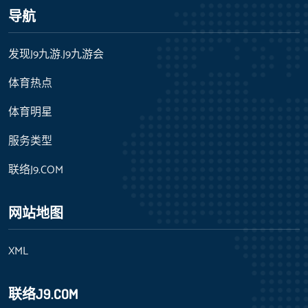
导航
发现J9九游.J9九游会
体育热点
体育明星
服务类型
联络J9.COM
网站地图
XML
联络J9.COM