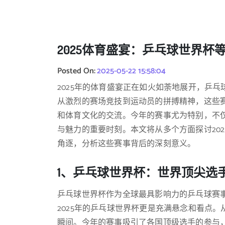
2025体育盛宴：乒乓球世界杯
Posted On:
2025-05-22 15:58:04
2025年的体育盛宴正在如火如荼地展开，乒
从激烈的赛场竞技到运动员的拼搏精神，这些
和体育文化的交流。今年的赛事尤为特别，不
与魅力的重要时刻。本文将从多个方面探讨20
角逐，分析这些赛事背后的深刻意义。
1、乒乓球世界杯：世界顶尖选
乒乓球世界杯作为全球最具影响力的乒乓球赛
2025年的乒乓球世界杯更是充满悬念和看点
瞬间。今年的赛事吸引了各国顶级选手的参与