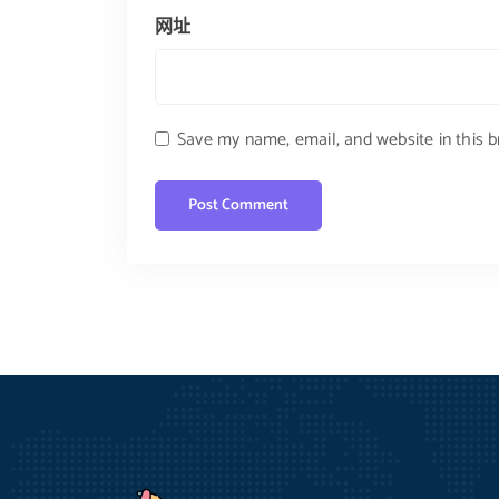
网址
Save my name, email, and website in this 