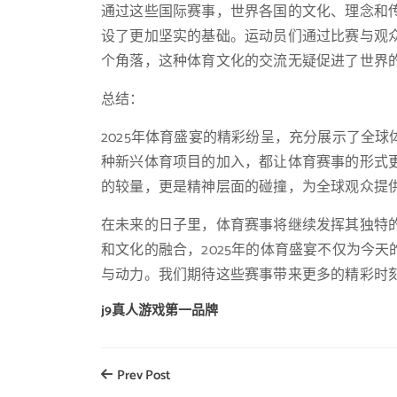
通过这些国际赛事，世界各国的文化、理念和
设了更加坚实的基础。运动员们通过比赛与观
个角落，这种体育文化的交流无疑促进了世界
总结：
2025年体育盛宴的精彩纷呈，充分展示了全
种新兴体育项目的加入，都让体育赛事的形式
的较量，更是精神层面的碰撞，为全球观众提
在未来的日子里，体育赛事将继续发挥其独特
和文化的融合，2025年的体育盛宴不仅为今
与动力。我们期待这些赛事带来更多的精彩时
j9真人游戏第一品牌
Prev Post