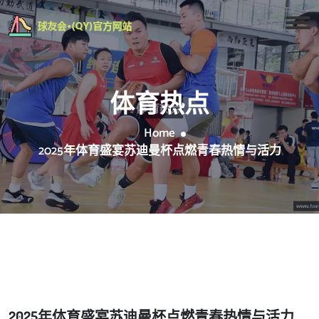
体育热点
Home
2025年体育盛宴苏迪曼杯点燃青春热情与活力
2025年体育盛宴苏迪曼杯点燃青春热情与活力