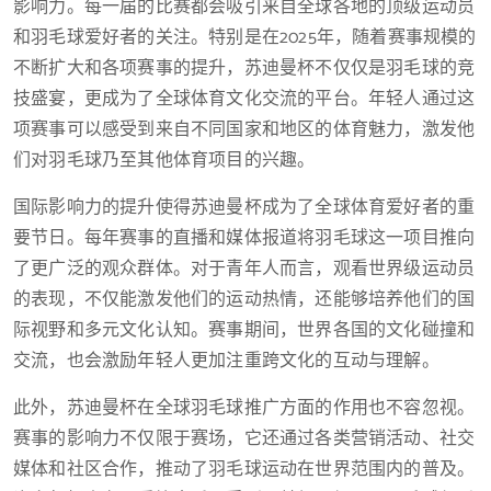
影响力。每一届的比赛都会吸引来自全球各地的顶级运动员
和羽毛球爱好者的关注。特别是在2025年，随着赛事规模的
不断扩大和各项赛事的提升，苏迪曼杯不仅仅是羽毛球的竞
技盛宴，更成为了全球体育文化交流的平台。年轻人通过这
项赛事可以感受到来自不同国家和地区的体育魅力，激发他
们对羽毛球乃至其他体育项目的兴趣。
国际影响力的提升使得苏迪曼杯成为了全球体育爱好者的重
要节日。每年赛事的直播和媒体报道将羽毛球这一项目推向
了更广泛的观众群体。对于青年人而言，观看世界级运动员
的表现，不仅能激发他们的运动热情，还能够培养他们的国
际视野和多元文化认知。赛事期间，世界各国的文化碰撞和
交流，也会激励年轻人更加注重跨文化的互动与理解。
此外，苏迪曼杯在全球羽毛球推广方面的作用也不容忽视。
赛事的影响力不仅限于赛场，它还通过各类营销活动、社交
媒体和社区合作，推动了羽毛球运动在世界范围内的普及。