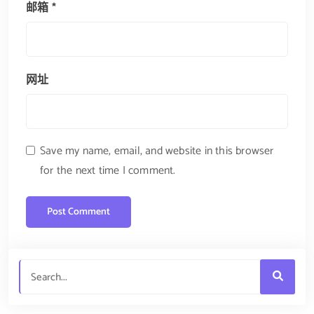
邮箱
*
网址
Save my name, email, and website in this browser
for the next time I comment.