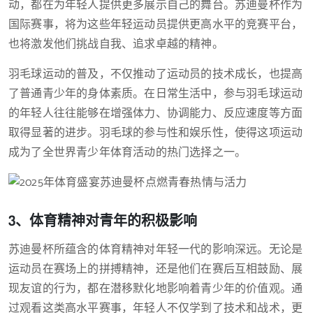
动，都在为年轻人提供更多展示自己的舞台。苏迪曼杯作为
国际赛事，将为这些年轻运动员提供更高水平的竞赛平台，
也将激发他们挑战自我、追求卓越的精神。
羽毛球运动的普及，不仅推动了运动员的技术成长，也提高
了普通青少年的身体素质。在日常生活中，参与羽毛球运动
的年轻人往往能够在增强体力、协调能力、反应速度等方面
取得显著的进步。羽毛球的参与性和娱乐性，使得这项运动
成为了全世界青少年体育活动的热门选择之一。
3、体育精神对青年的积极影响
苏迪曼杯所蕴含的体育精神对年轻一代的影响深远。无论是
运动员在赛场上的拼搏精神，还是他们在赛后互相鼓励、展
现友谊的行为，都在潜移默化地影响着青少年的价值观。通
过观看这类高水平赛事，年轻人不仅学到了技术和战术，更