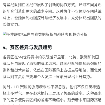
有些战队则在团战中展现了创新的协作方式，通过不同角色
的配合创造出更大的战术空间。这种协作不仅体现在团队战
斗上，也延伸到地图控制与经济发展中，充分体现出团队的
整体实力。
4、赛区差异与发展趋势
各赛区在S14世界赛中的表现差异显著，北美、欧洲和韩国
战队各自展现了独特的战术风格。韩国战队凭借其高强度的
训练和战术创新，依然在国际赛场上占据主导地位，而北美
战队则在灵活应变与个人发挥上逐渐展现出上升趋势。
同时，LPL赛区的强势表现也不容忽视，他们不仅在英雄选
择上多样化，更在战术执行上展现了极高的效率。这种高水
平的竞争使得赛区间的差距不断缩小，预示着未来国际赛场