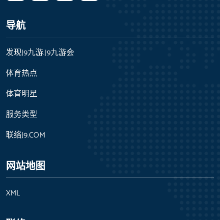
导航
发现J9九游.J9九游会
体育热点
体育明星
服务类型
联络J9.COM
网站地图
XML