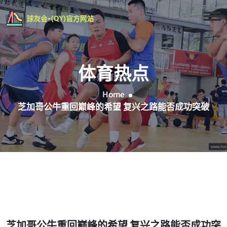
体育热点
Home
芝加哥公牛重回巅峰的希望 复兴之路能否成功突破
芝加哥公牛重回巅峰的希望 复兴之路能否成功突