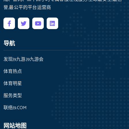
誉,最公平的平台运营商
导航
发现J9九游.J9九游会
体育热点
体育明星
服务类型
联络J9.COM
网站地图