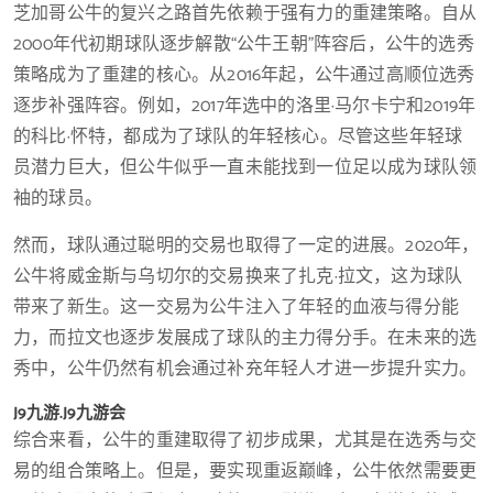
芝加哥公牛的复兴之路首先依赖于强有力的重建策略。自从
2000年代初期球队逐步解散“公牛王朝”阵容后，公牛的选秀
策略成为了重建的核心。从2016年起，公牛通过高顺位选秀
逐步补强阵容。例如，2017年选中的洛里·马尔卡宁和2019年
的科比·怀特，都成为了球队的年轻核心。尽管这些年轻球
员潜力巨大，但公牛似乎一直未能找到一位足以成为球队领
袖的球员。
然而，球队通过聪明的交易也取得了一定的进展。2020年，
公牛将威金斯与乌切尔的交易换来了扎克·拉文，这为球队
带来了新生。这一交易为公牛注入了年轻的血液与得分能
力，而拉文也逐步发展成了球队的主力得分手。在未来的选
秀中，公牛仍然有机会通过补充年轻人才进一步提升实力。
J9九游.J9九游会
综合来看，公牛的重建取得了初步成果，尤其是在选秀与交
易的组合策略上。但是，要实现重返巅峰，公牛依然需要更