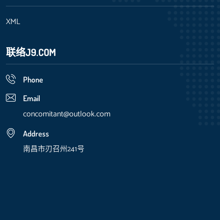
XML
联络J9.COM
Phone
Email
concomitant@outlook.com
Address
南昌市刃召州241号