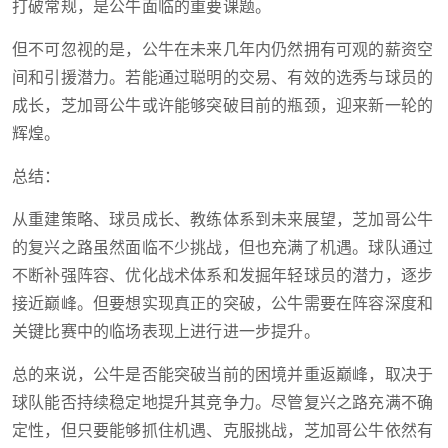
打破常规，是公牛面临的重要课题。
但不可忽视的是，公牛在未来几年内仍然拥有可观的薪资空
间和引援潜力。若能通过聪明的交易、有效的选秀与球员的
成长，芝加哥公牛或许能够突破目前的瓶颈，迎来新一轮的
辉煌。
总结：
从重建策略、球员成长、教练体系到未来展望，芝加哥公牛
的复兴之路虽然面临不少挑战，但也充满了机遇。球队通过
不断补强阵容、优化战术体系和发掘年轻球员的潜力，逐步
接近巅峰。但要想实现真正的突破，公牛需要在阵容深度和
关键比赛中的临场表现上进行进一步提升。
总的来说，公牛是否能突破当前的困境并重返巅峰，取决于
球队能否持续稳定地提升其竞争力。尽管复兴之路充满不确
定性，但只要能够抓住机遇、克服挑战，芝加哥公牛依然有