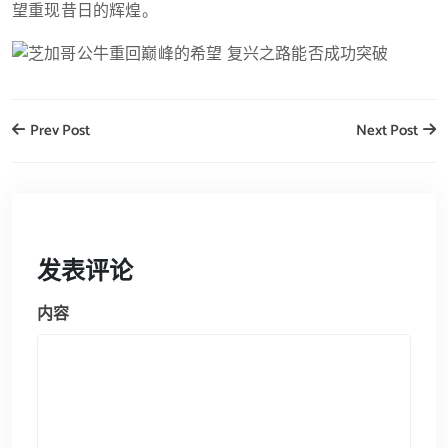
望重现昔日的辉煌。
Prev Post
Next Post
发表评论
内容