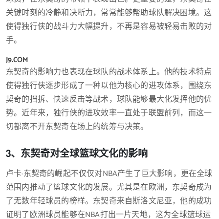
关键时刻的冷静和决断力，常常能够帮助球队解决困境。这
使得独行侠的战斗力大幅提升，不再是容易被轻易击败的对
手。
J9.COM
东契奇的影响力也表现在球队的战术体系上。他的技术特点
使得独行侠逐步形成了一种以他为核心的进攻体系，围绕东
契奇的挡拆、快速反击等战术，球队能够最大化发挥他的优
势。近年来，独行侠的进攻效率一直处于联盟前列，而这一
切都离不开东契奇在场上的统筹与决策。
3、东契奇对全球篮球文化的影响
卢卡·东契奇的崛起不仅仅对NBA产生了巨大影响，更在全球
范围内推动了篮球文化的发展。尤其是在欧洲，东契奇成为
了无数年轻球员的榜样。东契奇来自斯洛文尼亚，他的成功
证明了欧洲球员能够在NBA打出一片天地，这为全球篮球运