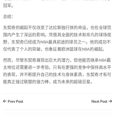
冠军。
总结：
东契奇的崛起不仅改变了达拉斯独行侠的命运，也在全球范
围内产生了深远的影响。凭借其全面的技术和非凡的球场视
野，东契奇已经成为NBA最具前途的球员之一。他的成功不
仅代表了个人的突破，也象征着欧洲篮球在NBA的崛起。
然而，尽管东契奇展现出巨大的潜力，但他能否继承NBA霸
主地位还需要进一步考验。只有在更强的竞争中保持高水平
的表现，并不断提升自己的技术与身体素质，东契奇才有可
能真正接过联盟的接力棒，成为未来的超级巨星。
Prev Post
Next Post