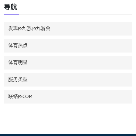
导航
发现J9九游.J9九游会
体育热点
体育明星
服务类型
联络J9.COM