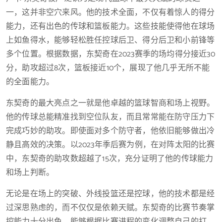
一，这并非空穴来风。他的技术全面，不仅有着惊人的得分
能力，还有出色的传球和篮板能力。这些技能使得他在球场
上如鱼得水，能够轻松胜任控球后卫、得分后卫和小前锋等
多个位置。根据数据，东契奇在2023赛季的场均得分接近30
分，助攻超过8次，篮板接近10个，展现了他几乎无所不能
的全面能力。
东契奇的最大亮点之一就是他卓越的篮球智商和场上视野。
他的传球总能精准找到空位队友，而且常常能在防守压力下
完成巧妙的助攻。即使面对多个防守者，他依旧能够做出冷
静且高效的决策。以2023年季后赛为例，在对阵太阳的比赛
中，东契奇的助攻数超越了15次，充分证明了他的传球能力
和场上判断。
无论是在场上的突破、外线投篮还是控球，他的技术都是经
过深思熟虑的，而不仅仅是依赖天赋。东契奇的比赛节奏掌
控能力十分出色，能够根据比赛进程的变化调整自己的打