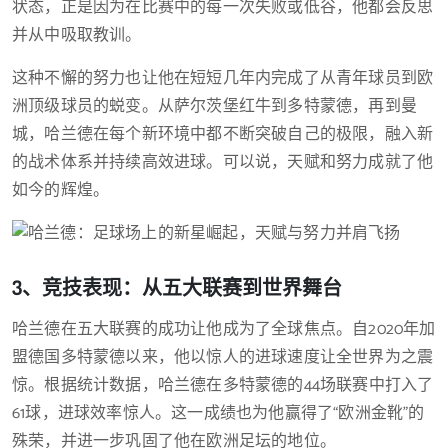
状态，正是因为在比赛中的每一次失败或低谷，他都会反思
并从中吸取教训。
这种不懈的努力也让他在短短几年内完成了从青年球员到欧
洲顶级球员的蜕变。从萨尔茨堡红牛到多特蒙德，再到曼
城，哈兰德在每个新环境中都不断突破自己的极限，融入新
的战术体系并持续高效进球。可以说，天赋和努力成就了他
如今的辉煌。
3、竞技表现：从五大联赛到世界舞台
哈兰德在五大联赛的成功让他成为了全球焦点。自2020年加
盟德国多特蒙德以来，他以惊人的进球速度让全世界为之震
惊。根据统计数据，哈兰德在多特蒙德的44场联赛中打入了
61球，进球效率惊人。这一成绩也为他赢得了“欧洲金靴”的
殊荣，并进一步巩固了他在欧洲足坛的地位。