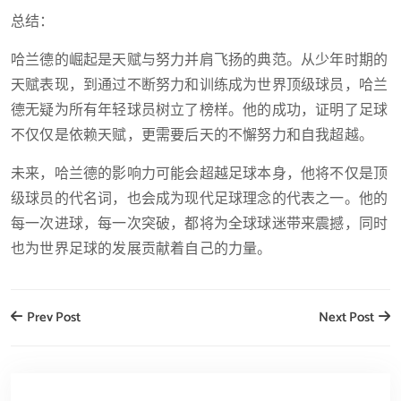
总结：
哈兰德的崛起是天赋与努力并肩飞扬的典范。从少年时期的
天赋表现，到通过不断努力和训练成为世界顶级球员，哈兰
德无疑为所有年轻球员树立了榜样。他的成功，证明了足球
不仅仅是依赖天赋，更需要后天的不懈努力和自我超越。
未来，哈兰德的影响力可能会超越足球本身，他将不仅是顶
级球员的代名词，也会成为现代足球理念的代表之一。他的
每一次进球，每一次突破，都将为全球球迷带来震撼，同时
也为世界足球的发展贡献着自己的力量。
Prev Post
Next Post