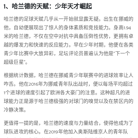
1、哈兰德的天赋：少年天才崛起
哈兰德的足球天赋几乎从一开始就显露无疑。出生在挪威的
他，自幼便展现出了惊人的身体素质和竞技能力。身高1.94
米的哈兰德，不仅在空中对抗中具备压倒性优势，更拥有卓
越的爆发力和快速的反应能力。早在少年时期，他便在各类
青少年比赛中大放异彩，足坛评论员普遍认为他是“下一个
超级巨星”。
根据统计数据，哈兰德在挪威青少年联赛中的进球效率让人
咋舌。他在2016年为挪威青年队出战时，便以每场平均超过
1个进球的速度引起了欧洲各大豪门的注意。这种超凡的进
球能力正是源于哈兰德极强的对球门的嗅觉以及在禁区内的
冷静决策。
更值得一提的是，哈兰德的速度与力量结合，使得他成为了
球队进攻的核心。在2019年他加入奥斯陆维京人的青年队