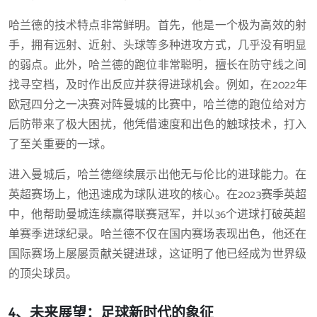
哈兰德的技术特点非常鲜明。首先，他是一个极为高效的射
手，拥有远射、近射、头球等多种进攻方式，几乎没有明显
的弱点。此外，哈兰德的跑位非常聪明，擅长在防守线之间
找寻空档，及时作出反应并获得进球机会。例如，在2022年
欧冠四分之一决赛对阵曼城的比赛中，哈兰德的跑位给对方
后防带来了极大困扰，他凭借速度和出色的触球技术，打入
了至关重要的一球。
进入曼城后，哈兰德继续展示出他无与伦比的进球能力。在
英超赛场上，他迅速成为球队进攻的核心。在2023赛季英超
中，他帮助曼城连续赢得联赛冠军，并以36个进球打破英超
单赛季进球纪录。哈兰德不仅在国内赛场表现出色，他还在
国际赛场上屡屡贡献关键进球，这证明了他已经成为世界级
的顶尖球员。
4、未来展望：足球新时代的象征