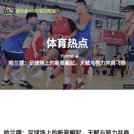
体育热点
Home
哈兰德：足球场上的新星崛起，天赋与努力并肩飞扬
哈兰德：足球场上的新星崛起，天赋与努力并肩