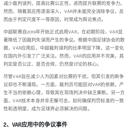
减少裁判误判，提高比赛公正性，进而提升联赛的竞争力。
然而，随着其应用逐渐深入，VAR并未能完全消除争议，反
而由于判定尺度不一等原因，时常成为舆论焦点。
中超联赛自2019年开始正式启用VAR，在初期阶段，VAR显
著降低了因裁判失误而产生的争议。根据中国足球协会的数
据，VAR应用后，中超裁判误判的比率明显下降，这一变化
在国内外引发了广泛关注。然而，VAR的应用并不完美，其
判定是否公正、是否合规，仍然是讨论的核心。
尽管VAR旨在减少人为因素对比赛的干扰，但其引发的新争
议却也不断涌现。一方面，裁判员可能因对VAR的依赖，产
生不当的依赖心理，导致其在现场判决中缺乏果断。另一方
面，VAR技术本身并非无懈可击，如何确保判罚标准的一致
性和透明度，成为足球界必须解决的问题。
2、VAR应用中的争议事件