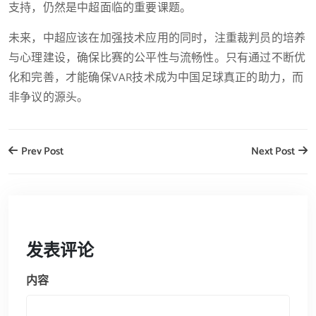
支持，仍然是中超面临的重要课题。
未来，中超应该在加强技术应用的同时，注重裁判员的培养
与心理建设，确保比赛的公平性与流畅性。只有通过不断优
化和完善，才能确保VAR技术成为中国足球真正的助力，而
非争议的源头。
Prev Post
Next Post
发表评论
内容