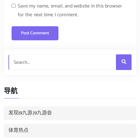
Save my name, email, and website in this browser
for the next time I comment.
导航
发现J9九游.J9九游会
体育热点