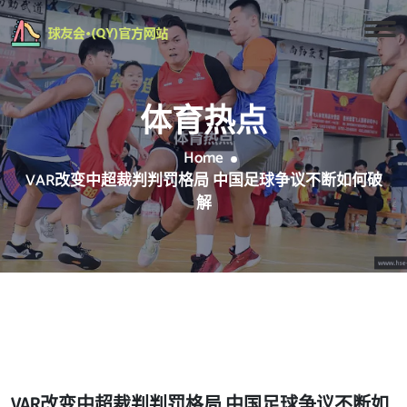
体育热点
Home
VAR改变中超裁判判罚格局 中国足球争议不断如何破
解
VAR改变中超裁判判罚格局 中国足球争议不断如