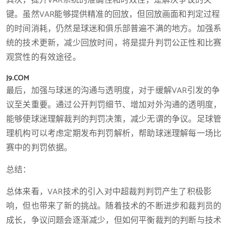
其次，提升VAR系统的准确性和时效性，是解决争议的关
键。虽然VAR能够提供精准的回放，但回放画面和判定过程
的时间消耗，仍然是球迷和俱乐部普遍不满的地方。加强系
统的技术更新，减少回放时间，将是提升判罚公正性和比赛
观赏性的有效途径。
J9.COM
最后，加强与球迷的沟通与透明度，对于缓解VAR引发的争
议至关重要。通过公开判罚细节、增加对外沟通的透明度，
能够使球迷理解裁判的判罚决策，减少无谓的争议。足球管
理机构可以考虑定期发布判罚解析，帮助球迷理解每一场比
赛中的判罚依据。
总结：
总体来看，VAR技术的引入对中超裁判判罚产生了积极影
响，但也带来了新的挑战。随着技术的不断进步和裁判员的
成长，争议问题会逐渐减少，但如何平衡裁判的判断与技术