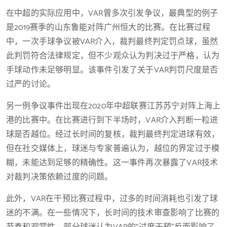
在中超的实际应用中，VAR曾多次引发争议，最典型的例子
是2019赛季的山东鲁能对阵广州恒大的比赛。在比赛过程
中，一次手球争议被VAR介入，裁判最终判定罚点球，虽然
此判罚符合法律规定，但不少观众认为判决过于严格，认为
手球动作未足够明显。该事件引发了关于VAR判罚尺度是否
过严的讨论。
另一例争议事件出现在2020年中超联赛江苏苏宁对阵上海上
港的比赛中。在比赛进行到下半场时，VAR介入判断一粒进
球是否越位。经过长时间的复核，裁判最终判定进球有效，
但在社交媒体上，球迷与专家普遍认为，越位的界定过于模
糊，未能达到足够的精确性。这一事件再次暴露了VAR技术
对裁判决策依赖过度的问题。
此外，VAR在干预比赛过程中，过多的时间消耗也引发了球
迷的不满。在一些情况下，长时间的技术审查影响了比赛的