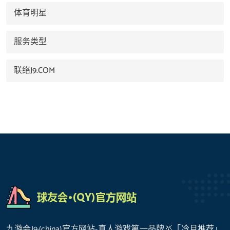
体育明星
服务类型
联络J9.COM
九游会J9·(china)官方网站-真人游戏第一品牌🥇「冷月推荐」