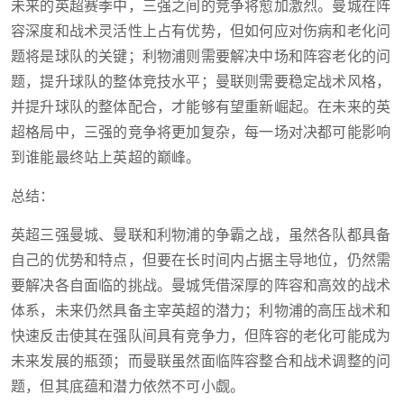
未来的英超赛季中，三强之间的竞争将愈加激烈。曼城在阵
容深度和战术灵活性上占有优势，但如何应对伤病和老化问
题将是球队的关键；利物浦则需要解决中场和阵容老化的问
题，提升球队的整体竞技水平；曼联则需要稳定战术风格，
并提升球队的整体配合，才能够有望重新崛起。在未来的英
超格局中，三强的竞争将更加复杂，每一场对决都可能影响
到谁能最终站上英超的巅峰。
总结：
英超三强曼城、曼联和利物浦的争霸之战，虽然各队都具备
自己的优势和特点，但要在长时间内占据主导地位，仍然需
要解决各自面临的挑战。曼城凭借深厚的阵容和高效的战术
体系，未来仍然具备主宰英超的潜力；利物浦的高压战术和
快速反击使其在强队间具有竞争力，但阵容的老化可能成为
未来发展的瓶颈；而曼联虽然面临阵容整合和战术调整的问
题，但其底蕴和潜力依然不可小觑。