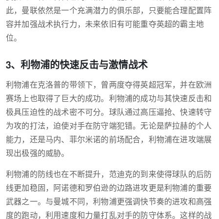
此，曼联依然是一个充满潜力的俱乐部，只要能合理配置阵
容并加强战术执行力，未来依旧有可能重夺英超的霸主地
位。
3、利物浦的快速反击与激情战术
利物浦在克洛普的带领下，曾两度夺得英超冠军，并在欧洲
赛场上也取得了巨大的成功。利物浦的成功与其快速反击和
极具压迫性的战术密不可分。球队通过高压逼抢、快速转守
为攻的打法，迫使对手在防守端犯错。无论是萨拉赫的个人
能力，还是马内、菲尔米诺的前场配合，利物浦在进攻端展
现出极强的威胁。
利物浦的防线也在不断提升，范迪克的到来使得球队的后防
线更加稳固，阿诺德和罗伯逊的边路进攻更是利物浦的重要
武器之一。与曼城不同，利物浦更强调快节奏的进攻和高强
度的跑动，利用速度和力量打乱对手的防守体系。这样的战