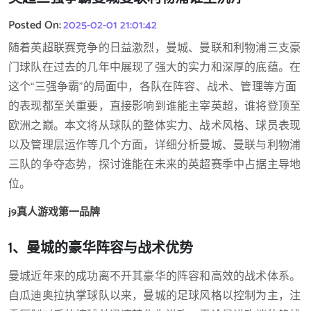
Posted On:
2025-02-01 21:01:42
随着英超联赛竞争的日益激烈，曼城、曼联和利物浦三支豪
门球队在过去的几年中展现了强大的实力和深厚的底蕴。在
这个“三强争霸”的局面中，各队在阵容、战术、管理等方面
的表现都至关重要，直接影响到谁能主宰英超，谁将登顶至
欧洲之巅。本文将从球队的整体实力、战术风格、球员表现
以及管理层运作等几个方面，详细分析曼城、曼联与利物浦
三队的争夺态势，探讨谁能在未来的英超赛季中占据主导地
位。
j9真人游戏第一品牌
1、曼城的豪华阵容与战术优势
曼城近年来的成功离不开其豪华的阵容和高效的战术体系。
自瓜迪奥拉执掌球队以来，曼城的足球风格以控制为主，注