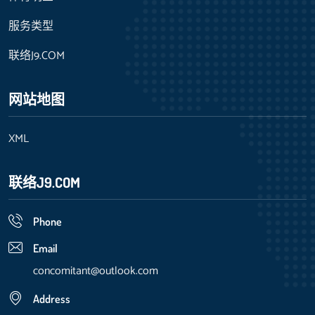
服务类型
联络J9.COM
网站地图
XML
联络J9.COM
Phone
Email
concomitant@outlook.com
Address