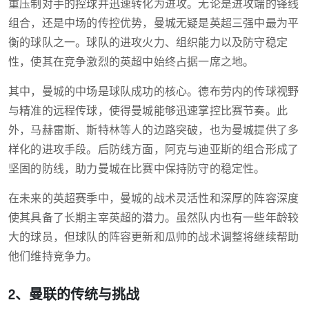
重压制对手的控球并迅速转化为进攻。无论是进攻端的锋线
组合，还是中场的传控优势，曼城无疑是英超三强中最为平
衡的球队之一。球队的进攻火力、组织能力以及防守稳定
性，使其在竞争激烈的英超中始终占据一席之地。
其中，曼城的中场是球队成功的核心。德布劳内的传球视野
与精准的远程传球，使得曼城能够迅速掌控比赛节奏。此
外，马赫雷斯、斯特林等人的边路突破，也为曼城提供了多
样化的进攻手段。后防线方面，阿克与迪亚斯的组合形成了
坚固的防线，助力曼城在比赛中保持防守的稳定性。
在未来的英超赛季中，曼城的战术灵活性和深厚的阵容深度
使其具备了长期主宰英超的潜力。虽然队内也有一些年龄较
大的球员，但球队的阵容更新和瓜帅的战术调整将继续帮助
他们维持竞争力。
2、曼联的传统与挑战