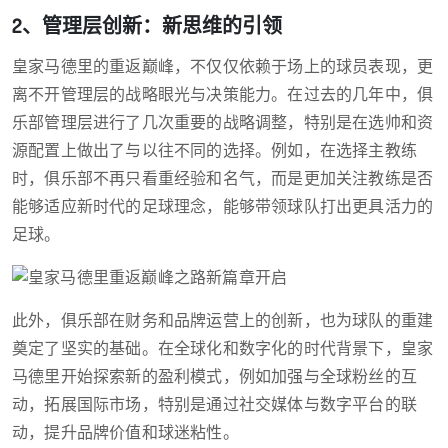
2、管理层创新：新思维的引领
皇家马德里的重返巅峰，不仅仅依赖于场上的球员表现，更
离不开管理层的战略眼光与决策能力。在过去的几年中，俱
乐部管理层进行了几次重要的战略调整，特别是在选帅和资
源配置上做出了与以往不同的选择。例如，在选择主教练
时，俱乐部不再只看重经验和名气，而是更加关注教练是否
能够适应新时代的足球理念，能够带领球队打出更具活力的
足球。
此外，俱乐部在财务和品牌运营上的创新，也为球队的重建
奠定了坚实的基础。在全球化和数字化的时代背景下，皇家
马德里开始探索新的盈利模式，例如加强与全球粉丝的互
动，拓展国际市场，特别是通过社交媒体与数字平台的联
动，提升品牌价值和球迷粘性。