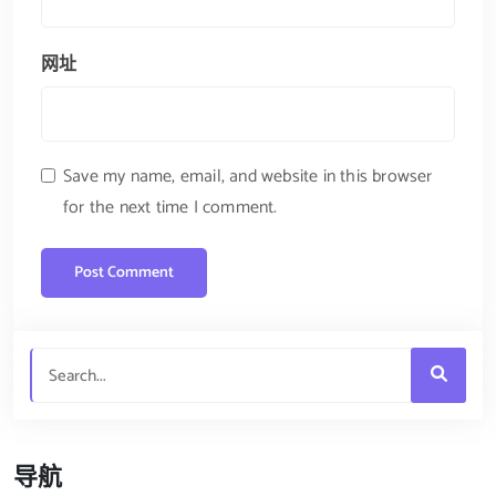
网址
Save my name, email, and website in this browser
for the next time I comment.
导航