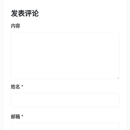
发表评论
内容
姓名
*
邮箱
*