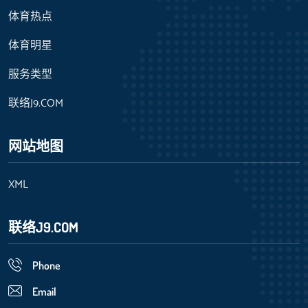
体育热点
体育明星
服务类型
联络J9.COM
网站地图
XML
联络J9.COM
Phone
Email