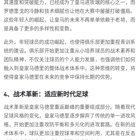
其速度和突破能力，已经成为了皇马进攻端的核心之一，而
罗德里戈的冷静和技术细腻也让他在大赛中屡屡打破僵局。
这些年轻人的崛起，让皇马的未来不再单单依赖于老将，而
是具备了更多的多样性和变数。
此外，年轻球员的成功崛起，也使得俱乐部更加重视青训系
统的建设。俱乐部开始更加注重从小培养球员的战术素养和
团队精神，不仅关注球员的个人能力发展，也强调他们如何
融入到皇家马德里的整体战术体系中。这种思维的转变，将
使得皇家马德里在未来的竞争中保持长期的优势。
4、战术革新：适应新时代足球
战术革新是皇家马德里重返巅峰的重要组成部分。随着现代
足球风格的变化，皇家马德里逐步摒弃了传统的单一进攻风
格，开始更加注重攻防平衡和多元化的进攻套路。在新的战
术体系中，球队更加注重控球率和空间利用，尤其是在反击