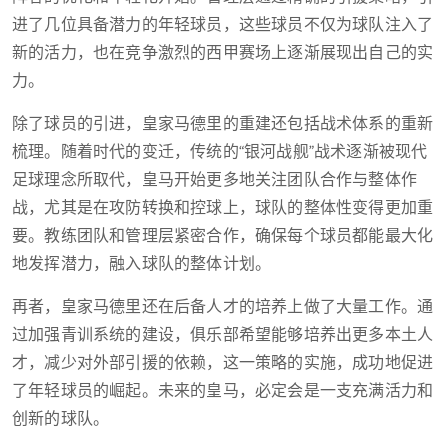
进了几位具备潜力的年轻球员，这些球员不仅为球队注入了
新的活力，也在竞争激烈的西甲赛场上逐渐展现出自己的实
力。
除了球员的引进，皇家马德里的重建还包括战术体系的重新
梳理。随着时代的变迁，传统的“银河战舰”战术逐渐被现代
足球理念所取代，皇马开始更多地关注团队合作与整体作
战，尤其是在攻防转换和控球上，球队的整体性变得更加重
要。教练团队和管理层紧密合作，确保每个球员都能最大化
地发挥潜力，融入球队的整体计划。
再者，皇家马德里还在后备人才的培养上做了大量工作。通
过加强青训系统的建设，俱乐部希望能够培养出更多本土人
才，减少对外部引援的依赖，这一策略的实施，成功地促进
了年轻球员的崛起。未来的皇马，必定会是一支充满活力和
创新的球队。