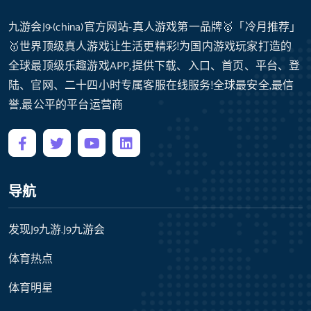
九游会J9·(china)官方网站-真人游戏第一品牌🥇「冷月推荐」
🥇世界顶级真人游戏让生活更精彩!为国内游戏玩家打造的
全球最顶级乐趣游戏APP,提供下载、入口、首页、平台、登
陆、官网、二十四小时专属客服在线服务!全球最安全,最信
誉,最公平的平台运营商
导航
发现J9九游.J9九游会
体育热点
体育明星