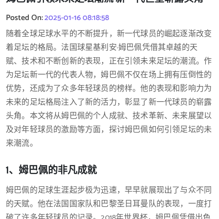
Posted On:
2025-01-16 08:18:58
随着全球足球水平的不断提升，新一代球员的崛起逐渐改变
着足坛的格局。法国球星基利安·姆巴佩凭借其卓越的天
赋、技术和不断创新的表现，正在引领未来足坛的潮流。作
为足坛新一代的代表人物，姆巴佩不仅在场上拥有压倒性的
优势，还成为了众多年轻球员的榜样。他的表现和影响力为
未来的足坛格局注入了新的活力，彰显了新一代球员的崭露
头角。本文将从姆巴佩的个人成就、技术革新、未来展望以
及对年轻球员的激励等方面，探讨姆巴佩如何引领足坛的未
来潮流。
1、姆巴佩的非凡成就
姆巴佩的足球生涯起步极为迅速，早早就展现出了与众不同
的天赋。他在法国国家队和巴黎圣日耳曼队的表现，一度打
破了许多年轻球员的记录。2018年世界杯，姆巴佩凭借出色