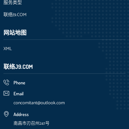
服务类型
联络J9.COM
网站地图
XML
联络J9.COM
Phone
Email
concomitant@outlook.com
Address
南昌市刃召州241号