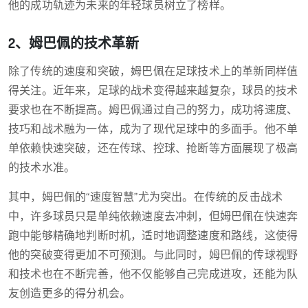
他的成功轨迹为未来的年轻球员树立了榜样。
2、姆巴佩的技术革新
除了传统的速度和突破，姆巴佩在足球技术上的革新同样值
得关注。近年来，足球的战术变得越来越复杂，球员的技术
要求也在不断提高。姆巴佩通过自己的努力，成功将速度、
技巧和战术融为一体，成为了现代足球中的多面手。他不单
单依赖快速突破，还在传球、控球、抢断等方面展现了极高
的技术水准。
其中，姆巴佩的“速度智慧”尤为突出。在传统的反击战术
中，许多球员只是单纯依赖速度去冲刺，但姆巴佩在快速奔
跑中能够精确地判断时机，适时地调整速度和路线，这使得
他的突破变得更加不可预测。与此同时，姆巴佩的传球视野
和技术也在不断完善，他不仅能够自己完成进攻，还能为队
友创造更多的得分机会。