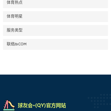
体育热点
体育明星
服务类型
联络J9.COM