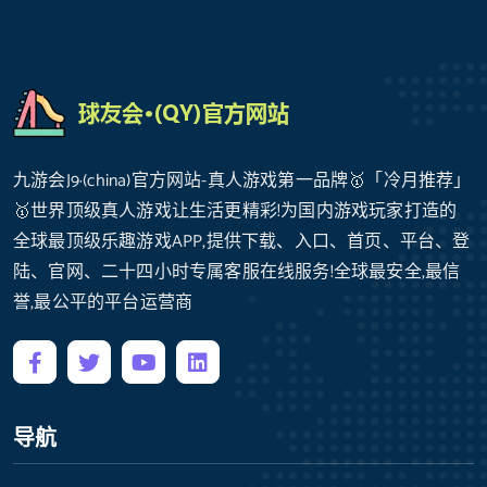
九游会J9·(china)官方网站-真人游戏第一品牌🥇「冷月推荐」
🥇世界顶级真人游戏让生活更精彩!为国内游戏玩家打造的
全球最顶级乐趣游戏APP,提供下载、入口、首页、平台、登
陆、官网、二十四小时专属客服在线服务!全球最安全,最信
誉,最公平的平台运营商
导航