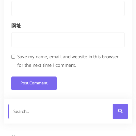
网址
Save my name, email, and website in this browser
for the next time I comment.