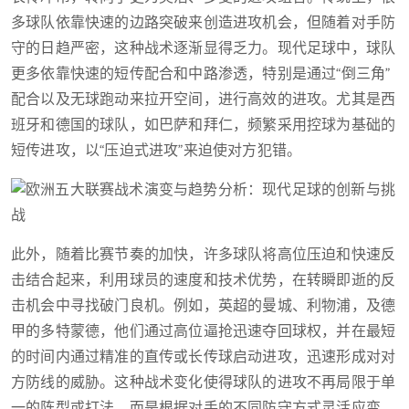
多球队依靠快速的边路突破来创造进攻机会，但随着对手防
守的日趋严密，这种战术逐渐显得乏力。现代足球中，球队
更多依靠快速的短传配合和中路渗透，特别是通过“倒三角”
配合以及无球跑动来拉开空间，进行高效的进攻。尤其是西
班牙和德国的球队，如巴萨和拜仁，频繁采用控球为基础的
短传进攻，以“压迫式进攻”来迫使对方犯错。
此外，随着比赛节奏的加快，许多球队将高位压迫和快速反
击结合起来，利用球员的速度和技术优势，在转瞬即逝的反
击机会中寻找破门良机。例如，英超的曼城、利物浦，及德
甲的多特蒙德，他们通过高位逼抢迅速夺回球权，并在最短
的时间内通过精准的直传或长传球启动进攻，迅速形成对对
方防线的威胁。这种战术变化使得球队的进攻不再局限于单
一的阵型或打法，而是根据对手的不同防守方式灵活应变。