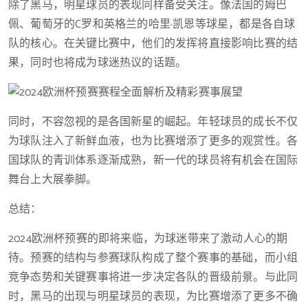
除了黑马，明星球员的表现同样备受关注。像法国的姆巴
佩、葡萄牙的C罗和英格兰的哈里·凯恩等球星，都是各自球
队的核心。在关键比赛中，他们的发挥将直接影响比赛的结
果，同时也将成为球迷热议的话题。
同时，不容忽视的是各国新星的崛起。年轻球员的成长不仅
为球队注入了新鲜血液，也为比赛增添了更多的观赏性。各
国球队的青训体系逐渐成熟，新一代的球员将有机会在国际
舞台上大展拳脚。
总结：
2024欧洲杯预赛的即将来临，为球迷带来了激动人心的期
待。预赛的结构与参赛球队构成了整个赛事的基础，而小组
竞争态势和关键赛事将进一步决定各队的晋级前景。与此同
时，黑马的出现与明星球员的表现，为比赛增添了更多不确