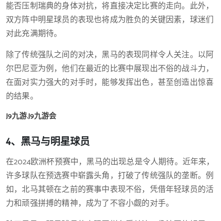
能否压制瑞典的身体对抗，将直接决定比赛的走向。此外，
双方阵中明星球员的表现也将成为胜负的关键因素，球迷们
对此充满期待。
除了传统强队之间的对决，黑马的表现同样令人关注。以阿
尔巴尼亚为例，他们在最近的比赛中展现出不俗的战斗力，
在面对实力强大的对手时，能够发挥出色，甚至创造出惊喜
的结果。
J9九游.J9九游会
4、黑马与明星球员
在2024欧洲杯预赛中，黑马的出现总是令人期待。近年来，
许多球队在预选赛中崭露头角，打破了传统强队的垄断。例
如，北马其顿在之前的赛事中表现不俗，凭借年轻球员的活
力和顽强拼搏的精神，成为了不容小觑的对手。