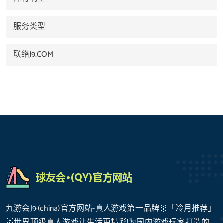
服务类型
联络J9.COM
九游会J9·(china)官方网站-真人游戏第一品牌🥇「冷月推荐」
🥇世界顶级真人游戏让生活更精彩!为国内游戏玩家打造的