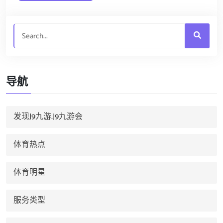
导航
发现J9九游.J9九游会
体育热点
体育明星
服务类型