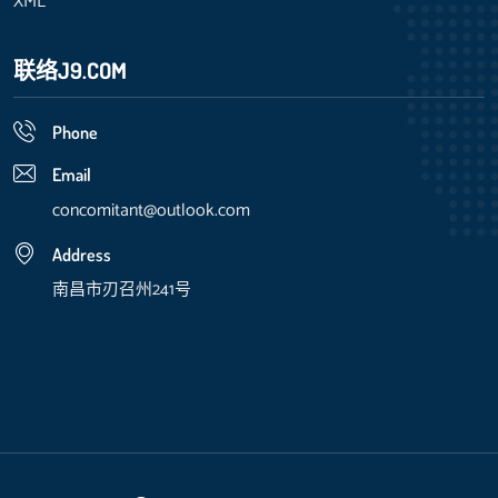
XML
联络J9.COM
Phone
Email
concomitant@outlook.com
Address
南昌市刃召州241号