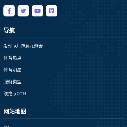
导航
发现J9九游.J9九游会
体育热点
体育明星
服务类型
联络J9.COM
网站地图