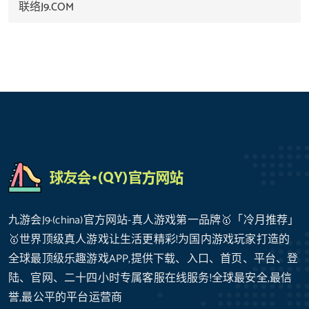
联络J9.COM
九游会J9·(china)官方网站-真人游戏第一品牌🥇「冷月推荐」
🥇世界顶级真人游戏让生活更精彩!为国内游戏玩家打造的
全球最顶级乐趣游戏APP,提供下载、入口、首页、平台、登
陆、官网、二十四小时专属客服在线服务!全球最安全,最信
誉,最公平的平台运营商