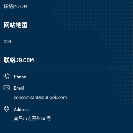
联络J9.COM
网站地图
XML
联络J9.COM
Phone
Email
concomitant@outlook.com
Address
南昌市刃召州241号