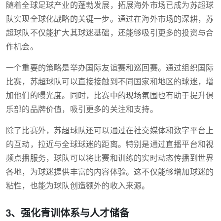
随着全球足球产业的蓬勃发展，拓展海外市场已成为苏超球
队实现全球化战略的关键一步。通过在海外市场的深耕，苏
超球队不仅能扩大其球迷基础，还能够吸引更多的投资与合
作机会。
一个重要的策略是举办国际友谊赛和巡回赛。通过组织国际
比赛，苏超球队可以直接接触到不同国家和地区的球迷，增
加他们的曝光度。同时，比赛中的现场氛围也有助于提升俱
乐部的品牌价值，吸引更多的关注和支持。
除了比赛外，苏超球队还可以通过在社交媒体和数字平台上
的互动，拉近与全球球迷的距离。特别是通过直播平台和视
频点播服务，球队可以将比赛和训练的实时动态传播到世界
各地，为球迷提供丰富的内容体验。这不仅能够增加球迷的
粘性，也能为球队创造额外的收入来源。
3、强化青训体系与人才储备