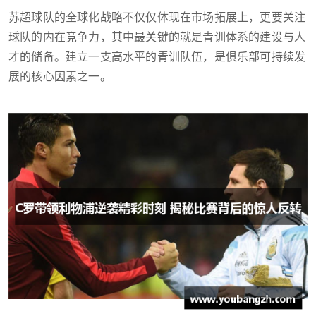
苏超球队的全球化战略不仅仅体现在市场拓展上，更要关注
球队的内在竞争力，其中最关键的就是青训体系的建设与人
才的储备。建立一支高水平的青训队伍，是俱乐部可持续发
展的核心因素之一。