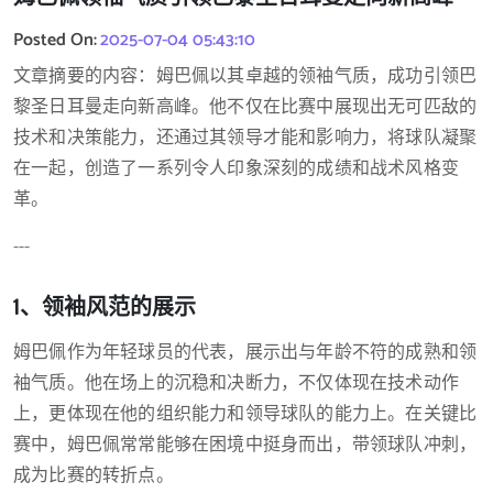
Posted On:
2025-07-04 05:43:10
文章摘要的内容：姆巴佩以其卓越的领袖气质，成功引领巴
黎圣日耳曼走向新高峰。他不仅在比赛中展现出无可匹敌的
技术和决策能力，还通过其领导才能和影响力，将球队凝聚
在一起，创造了一系列令人印象深刻的成绩和战术风格变
革。
---
1、领袖风范的展示
姆巴佩作为年轻球员的代表，展示出与年龄不符的成熟和领
袖气质。他在场上的沉稳和决断力，不仅体现在技术动作
上，更体现在他的组织能力和领导球队的能力上。在关键比
赛中，姆巴佩常常能够在困境中挺身而出，带领球队冲刺，
成为比赛的转折点。