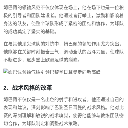
姆巴佩的领袖风范不仅仅体现在场上，他在场下也是一位积
极的引导者和团队建设者。他通过言行举止，激励和影响着
身边的队友，使整个球队形成了紧密的团结和协作，为球队
的成功奠定了坚实的基础。
在与其他顶尖球队的对抗中，姆巴佩的领袖作用尤为突出，
他能够在关键时刻振奋士气，调动全队的战斗力量，使球队
不断进步，逐步登上欧洲足球的巅峰。
2、战术风格的改革
姆巴佩不仅仅是一名出色的射手和进攻者，他还通过自己的
表现和建议，深刻影响了巴黎圣日耳曼的战术风格。他对比
赛的深刻理解和敏锐的战术嗅觉，使得他能够与教练团队密
切合作，为球队制定和调整战术策略。