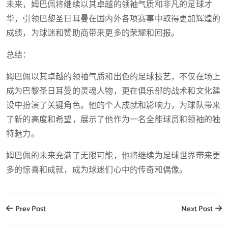
未来，姆巴佩将继续以其卓越的领袖气质和非凡的足球才
华，引领巴黎圣日耳曼在国内外各项赛事中取得更加辉煌的
成绩，为球迷和赞助商带来更多的荣耀和回报。
总结：
姆巴佩以其卓越的领袖气质和出色的足球技艺，不仅在场上
成为巴黎圣日耳曼的灵魂人物，更在俱乐部的战术和文化建
设中扮演了关键角色。他的个人成就和影响力，为球队带来
了新的高度和希望，展示了他作为一名全能球员和领袖的独
特魅力。
姆巴佩的未来充满了无限可能，他将继续为足球世界带来更
多的惊喜和成就，成为球迷们心中的传奇和偶像。
Prev Post
Next Post