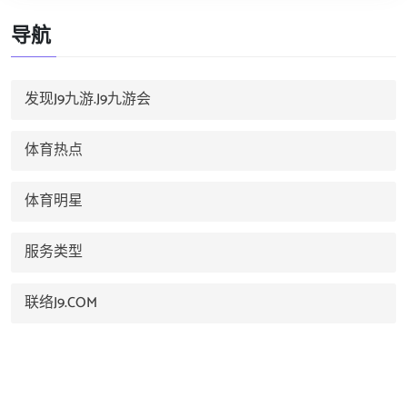
导航
发现J9九游.J9九游会
体育热点
体育明星
服务类型
联络J9.COM