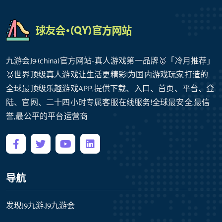
九游会J9·(china)官方网站-真人游戏第一品牌🥇「冷月推荐」
🥇世界顶级真人游戏让生活更精彩!为国内游戏玩家打造的
全球最顶级乐趣游戏APP,提供下载、入口、首页、平台、登
陆、官网、二十四小时专属客服在线服务!全球最安全,最信
誉,最公平的平台运营商
导航
发现J9九游.J9九游会