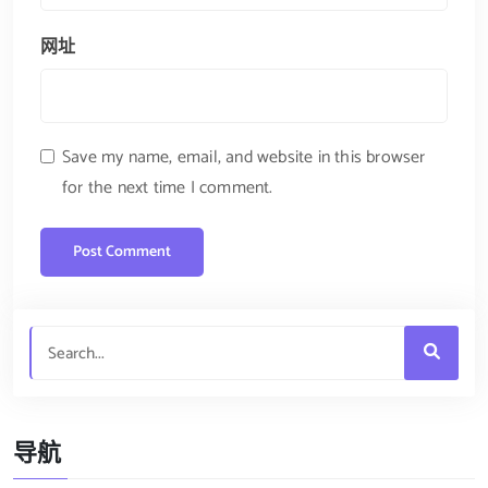
网址
Save my name, email, and website in this browser
for the next time I comment.
导航