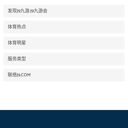
发现J9九游.J9九游会
体育热点
体育明星
服务类型
联络J9.COM