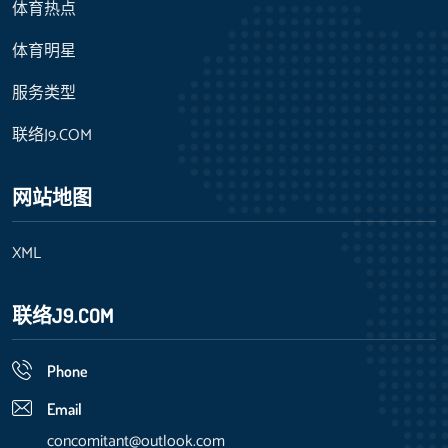
体育热点
体育明星
服务类型
联络J9.COM
网站地图
XML
联络J9.COM
Phone
Email
concomitant@outlook.com