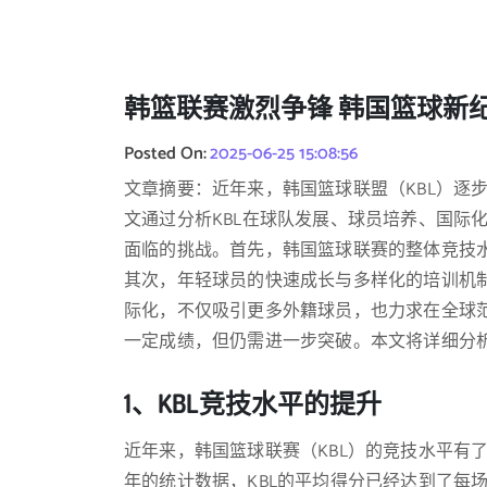
韩篮联赛激烈争锋 韩国篮球新
Posted On:
2025-06-25 15:08:56
文章摘要：近年来，韩国篮球联盟（KBL）逐
文通过分析KBL在球队发展、球员培养、国际
面临的挑战。首先，韩国篮球联赛的整体竞技
其次，年轻球员的快速成长与多样化的培训机制
际化，不仅吸引更多外籍球员，也力求在全球范
一定成绩，但仍需进一步突破。本文将详细分析
1、KBL竞技水平的提升
近年来，韩国篮球联赛（KBL）的竞技水平有了
年的统计数据，KBL的平均得分已经达到了每场