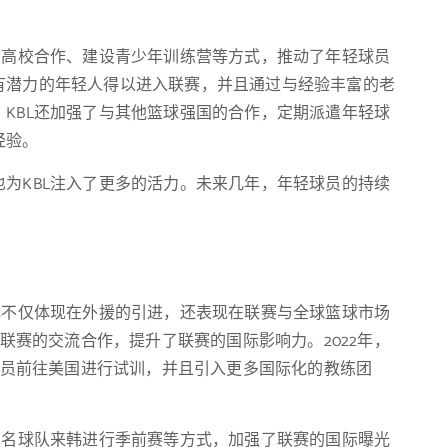
与高校合作、建设青少年训练营等方式，推动了年轻球员
有潜力的年轻人得以进入联赛，并且通过与经验丰富的老
KBL还加强了与其他篮球强国的合作，定期派遣年轻球
经验。
为KBL注入了更多的活力。未来几年，年轻球员的持续
化不仅体现在外援的引进，还表现在联赛与全球篮球市场
外联赛的交流合作，提升了联赛的国际影响力。2022年，
秀球员前往美国进行试训，并且引入更多国际化的教练团
知名球队来韩进行季前赛等方式，加强了联赛的国际曝光