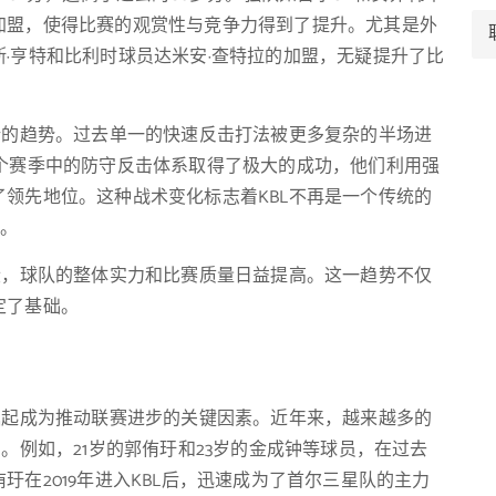
加盟，使得比赛的观赏性与竞争力得到了提升。尤其是外
·亨特和比利时球员达米安·查特拉的加盟，无疑提升了比
新的趋势。过去单一的快速反击打法被更多复杂的半场进
个赛季中的防守反击体系取得了极大的成功，他们利用强
领先地位。这种战术变化标志着KBL不再是一个传统的
展。
段，球队的整体实力和比赛质量日益提高。这一趋势不仅
定了基础。
崛起成为推动联赛进步的关键因素。近年来，越来越多的
。例如，21岁的郭侑玗和23岁的金成钟等球员，在过去
在2019年进入KBL后，迅速成为了首尔三星队的主力