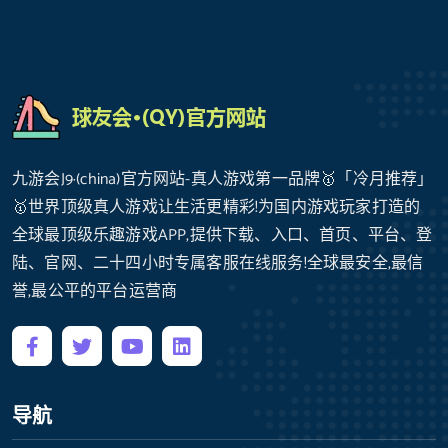
九游会J9·(china)官方网站-真人游戏第一品牌🥇「冷月推荐」
🥇世界顶级真人游戏让生活更精彩!为国内游戏玩家打造的
全球最顶级乐趣游戏APP,提供下载、入口、首页、平台、登
陆、官网、二十四小时专属客服在线服务!全球最安全,最信
誉,最公平的平台运营商
导航