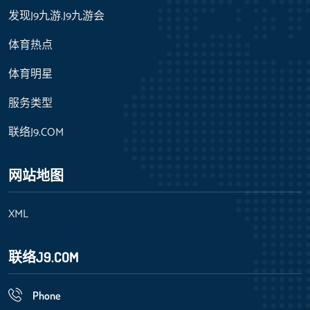
发现J9九游.J9九游会
体育热点
体育明星
服务类型
联络J9.COM
网站地图
XML
联络J9.COM
Phone