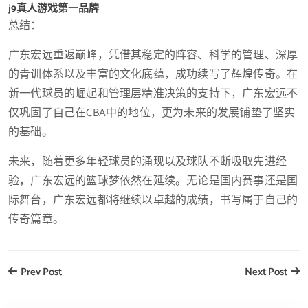
j9真人游戏第一品牌
总结：
广东宏远重返巅峰，凭借其稳定的阵容、科学的管理、深厚
的青训体系以及丰富的文化底蕴，成功续写了辉煌传奇。在
新一代球员的崛起和管理层精准决策的支持下，广东宏远不
仅巩固了自己在CBA中的地位，更为未来的发展铺垫了坚实
的基础。
未来，随着更多年轻球员的涌现以及球队不断吸取先进经
验，广东宏远的篮球梦依然在延续。无论是国内赛事还是国
际舞台，广东宏远都将继续以卓越的成绩，书写属于自己的
传奇篇章。
Prev Post
Next Post