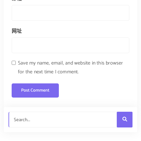
网址
Save my name, email, and website in this browser
for the next time I comment.