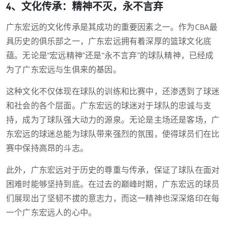
4、文化传承：精神不灭，永不言弃
广东宏远的文化传承是其成功的重要因素之一。作为CBA最
具历史的俱乐部之一，广东宏远拥有着深厚的篮球文化底
蕴。无论是“宏远精神”还是“永不言弃”的球队精神，已经成
为了广东宏远与生俱来的基因。
这种文化不仅体现在球队的训练和比赛中，还渗透到了球迷
和社会的各个层面。广东宏远的球迷对于球队的忠诚与支
持，成为了球队强大动力的源泉。无论是主场还是客场，广
东宏远的球迷总能为球队带来强烈的氛围，使得球员们在比
赛中保持高昂的斗志。
此外，广东宏远对于历史的尊重与传承，保证了球队在面对
困难时能够坚持到底。在过去的巅峰时期，广东宏远的球员
们展现出了坚韧不拔的意志力，而这一精神也深深烙印在每
一个广东宏远人的心中。