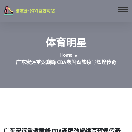
体育明星
Home
广东宏远重返巅峰 CBA老牌劲旅续写辉煌传奇
广东宏远重返巅峰 CBA老牌劲旅续写辉煌传奇