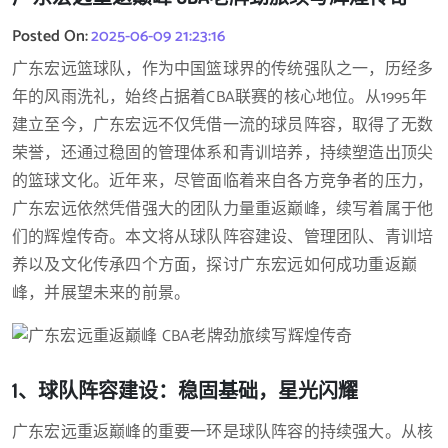
Posted On:
2025-06-09 21:23:16
广东宏远篮球队，作为中国篮球界的传统强队之一，历经多
年的风雨洗礼，始终占据着CBA联赛的核心地位。从1995年
建立至今，广东宏远不仅凭借一流的球员阵容，取得了无数
荣誉，还通过稳固的管理体系和青训培养，持续塑造出顶尖
的篮球文化。近年来，尽管面临着来自各方竞争者的压力，
广东宏远依然凭借强大的团队力量重返巅峰，续写着属于他
们的辉煌传奇。本文将从球队阵容建设、管理团队、青训培
养以及文化传承四个方面，探讨广东宏远如何成功重返巅
峰，并展望未来的前景。
1、球队阵容建设：稳固基础，星光闪耀
广东宏远重返巅峰的重要一环是球队阵容的持续强大。从核