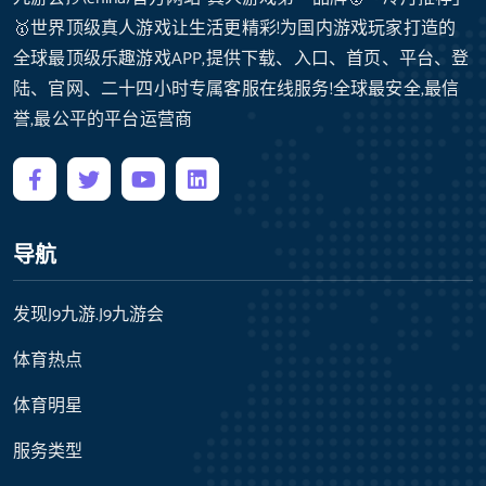
🥇世界顶级真人游戏让生活更精彩!为国内游戏玩家打造的
全球最顶级乐趣游戏APP,提供下载、入口、首页、平台、登
陆、官网、二十四小时专属客服在线服务!全球最安全,最信
誉,最公平的平台运营商
导航
发现J9九游.J9九游会
体育热点
体育明星
服务类型