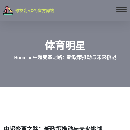
体育明星
Home
中超变革之路：新政策推动与未来挑战
中超变革之路：新政策推动与未来挑战