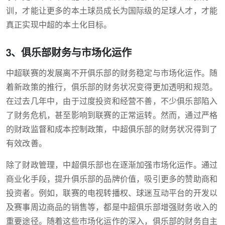
训，才能让更多的本土球员成长为国际级的足球人才，才能
真正实现中超的本土化目标。
3、俱乐部财务与市场化运作
中超联赛的发展离不开俱乐部的财务稳定与市场化运作。随
着新政策的推行，俱乐部的财务状况变得更加透明和规范。
在过去几年中，由于过度投资和经营不善，不少俱乐部陷入
了财务危机，甚至影响到联赛的正常运转。然而，通过严格
的财政监督和成本控制政策，中超俱乐部的财务状况得到了
有效改善。
除了财政管理，中超俱乐部也在逐渐加强市场化运作。通过
商业化手段，提升俱乐部的品牌价值，吸引更多的赞助商和
投资者。例如，联赛的电视转播权、球迷互动平台的开发以
及赛事周边商品的销售等，都是中超俱乐部增强财务收入的
重要途径。随着这些市场化运作的深入，俱乐部的财务自主