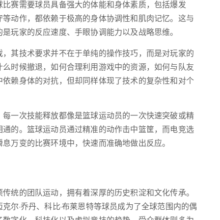
球比赛需要球员具备强大的体能和身体素质，包括爆发
守等动作，都依赖于极高的身体协调性和肌肉记忆。这与
的是玩家的反应速度、手眼协调能力以及战略思维。
戏，其技术要求并不在于单纯的操作技巧，而是对玩家的
什么时候撤退，如何合理利用游戏中的资源，如何与队友
中依赖身体的对抗，但却同样体现了技术的复杂性和对个
、每一次技能释放都像是篮球运动员的一次快速突破或精
相通的。篮球运动员通过精准的动作击中篮筐，而电竞选
瞬息万变的比赛环境中，快速而准确地做出反应。
项传统的团队运动，拥有着深厚的历史积淀和文化传承。
克尔·乔丹、科比·布莱恩特等球员成为了全球范围内的偶