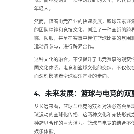
像。而电竞则是一项相对较新的文化，它代表
年轻人。
然而，随着电竞产业的快速发展，篮球元素逐
的团队精神和竞技文化，创造了一种全新的跨
称、队服，甚至在赛事中模仿篮球比赛的氛围
运动员参与，进行跨界合作。
这种文化的融合，不仅提升了电竞赛事的观赏
同文化体系。电竞和篮球文化的交织，不仅仅
面深刻影响着全球娱乐产业的走向。
4、未来发展：篮球与电竞的双
从长远来看，篮球与电竞的双雄对决必然会呈
球运动的全球化传播，这两种文化和竞技形式
种跨界合作的巨大潜力。篮球与电竞的结合不
娱乐体验。