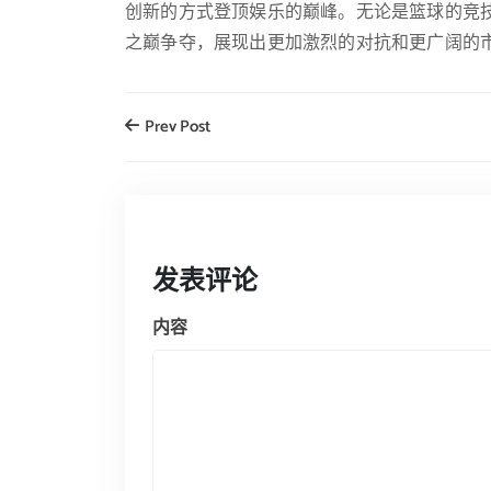
创新的方式登顶娱乐的巅峰。无论是篮球的竞技
之巅争夺，展现出更加激烈的对抗和更广阔的
Prev Post
发表评论
内容