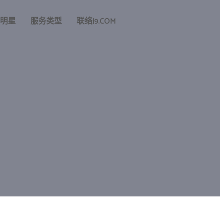
明星
服务类型
联络J9.COM