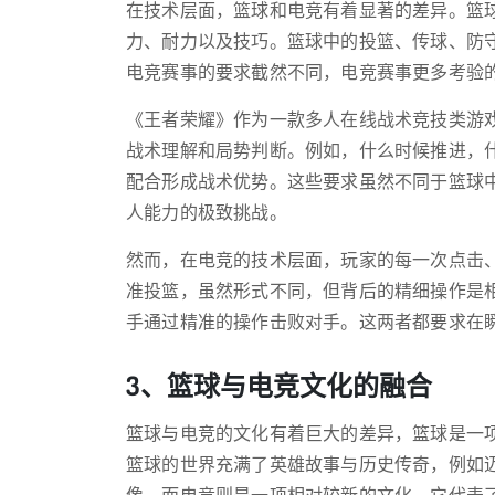
在技术层面，篮球和电竞有着显著的差异。篮
力、耐力以及技巧。篮球中的投篮、传球、防
电竞赛事的要求截然不同，电竞赛事更多考验
《王者荣耀》作为一款多人在线战术竞技类游
战术理解和局势判断。例如，什么时候推进，
配合形成战术优势。这些要求虽然不同于篮球
人能力的极致挑战。
然而，在电竞的技术层面，玩家的每一次点击
准投篮，虽然形式不同，但背后的精细操作是
手通过精准的操作击败对手。这两者都要求在
3、篮球与电竞文化的融合
篮球与电竞的文化有着巨大的差异，篮球是一
篮球的世界充满了英雄故事与历史传奇，例如迈