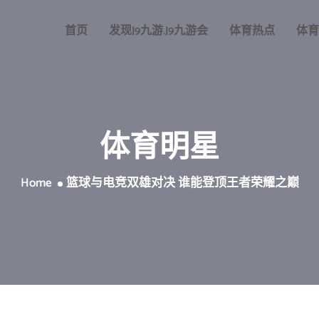
首页
发现J9九游.J9九游会
体育热点
体育
体育明星
Home
篮球与电竞双雄对决 谁能登顶王者荣耀之巅