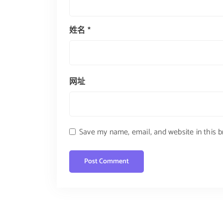
姓名
*
网址
Save my name, email, and website in this 