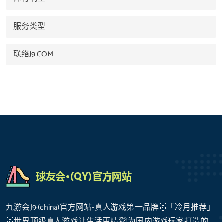
服务类型
联络J9.COM
九游会J9·(china)官方网站-真人游戏第一品牌🥇「冷月推荐」
🥇世界顶级真人游戏让生活更精彩!为国内游戏玩家打造的