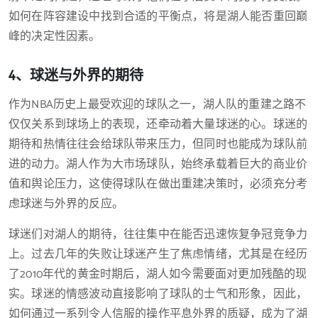
如何在阵容建设中找到合适的平衡点，将是湖人能否重回巅
峰的决定性因素。
4、球迷与外界的期待
作为NBA历史上最受欢迎的球队之一，湖人队的重建之路不
仅仅关系到球场上的表现，还牵动着大量球迷的心。球迷的
期待和热情往往会给球队带来压力，但同时也能成为球队前
进的动力。湖人作为大市场球队，始终承载着巨大的商业价
值和舆论压力，这使得球队在做出重建决策时，必须充分考
虑球迷与外界的反应。
球迷们对湖人的期待，往往集中在能否迅速恢复争冠竞争力
上。过去几年的失败让球迷产生了焦虑情绪，尤其是在经历
了2010年代的黄金时期后，湖人如今需要面对更加残酷的现
实。球迷的情感波动直接影响了球队的士气和形象，因此，
如何通过一系列令人信服的操作平息外界的质疑，成为了湖