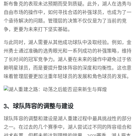
斯布鲁克的表现未达预期而受到质疑。此外，湖人在选秀与
自由市场的操作中，如何寻找合适的补强球员，也成为了一
个亟待解决的问题。管理层的决策不仅仅是为了当前的竞
争，更要为未来打下坚实基础。
与此同时，湖人需要从其他成功球队中汲取经验。例如，金
州勇士通过准确的选秀眼光和一系列成功的补强策略，维持
了长时间的冠军竞争力。湖人要在未来的操作中避免过于依
赖明星球员，而是要提升整体阵容的深度和均衡性。这也意
味着管理层要更加注重年轻球员的发展和角色球员的发挥。
3、球队阵容的调整与建设
球队阵容的调整和建设是湖人重建过程中最具挑战性的部分
之一。在过去的几个赛季中，湖人尝试过不同的阵容组合和
战术布置，但都未能达到理想的效果。2021赛季，湖人原本