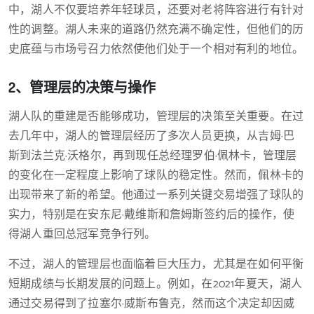
中，湖人不仅要培养年轻球员，还要对老将阵容进行有针对
性的调整。湖人未来的道路仍然充满不确定性，但他们的历
史底蕴与市场号召力依然使他们处于一个相对有利的地位。
2、管理层的决策与操作
湖人队的重建是否能够成功，管理层的决策至关重要。在过
去几年中，湖人的管理层经历了多次人员更换，从吉姆·巴
斯到法兰克·沃格尔，再到现任总经理罗伯·佩林卡，管理层
的变化在一定程度上影响了球队的稳定性。然而，佩林卡的
出现带来了新的希望。他通过一系列关键交易增强了球队的
实力，特别是在安东尼·戴维斯和詹姆斯签约后的操作，使
得湖人重回总冠军竞争行列。
不过，湖人的管理层也面临着巨大压力，尤其是在如何平衡
短期成绩与长期发展的问题上。例如，在2021年夏天，湖人
通过交易得到了拉塞尔·威斯布鲁克，然而这个决定却因威