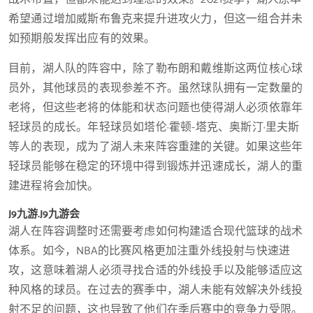
希望通过增加威斯布鲁克来提升进攻火力，但这一组合并未
如预期般发挥出应有的效果。
目前，湖人队的阵容中，除了勒布朗和戴维斯这两位核心球
员外，其他球员的表现参差不齐。虽然球队拥有一定数量的
老将，但这些老将的体能和状态问题也使得湖人必须依靠年
轻球员的成长。年轻球员如塔伦·霍顿-塔克、奥斯汀·里夫斯
等人的表现，成为了湖人未来阵容重建的关键。如果这些年
轻球员能够在稳定的环境中得到锻炼并迅速成长，湖人的重
建进程将会加快。
J9九游.J9九游会
湖人在阵容调整时还需要考虑如何构建适合现代篮球的战术
体系。如今，NBA的比赛风格更加注重外线投射与快速进
攻，这意味着湖人必须寻找合适的外线投手以及能够适应这
种风格的球员。在过去的赛季中，湖人未能有效解决外线投
射不足的问题，这也导致了他们在季后赛中的竞争力受限。