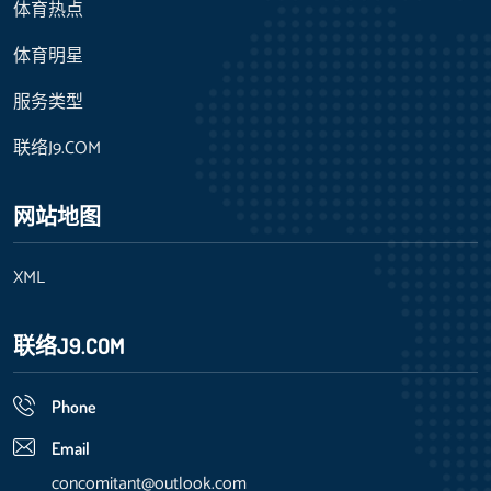
体育热点
体育明星
服务类型
联络J9.COM
网站地图
XML
联络J9.COM
Phone
Email
concomitant@outlook.com