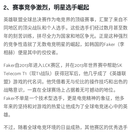
2、赛事竞争激烈，明星选手崛起
英雄联盟全球总决赛作为电竞界的顶级赛事，汇聚了来自不
同地区的顶尖战队和个人选手。这些选手们经过数月甚至数
年的刻苦训练，拼尽全力为国家和地区争光。正是这种强烈
的竞争性造就了无数电竞明星的崛起，如韩国的Faker（李
相赫）便是其中的佼佼者。
Faker自2013年进入LCK赛区，并在2013年世界赛中帮助SK
Telecom T1（现T1战队）获得冠军后，他几乎成了《英雄联
盟》游戏的代名词。他凭借着无与伦比的操作技巧和出色的
战略意识，一直在全球赛场上占据着无可撼动的地位。
Faker不单是一个技术型选手，更是电竞精神的象征，他多
年来的坚持和对游戏的热爱让他成为了全球电竞迷心中的英
雄。
不过，随着全球电竞环境的日益成熟，其他赛区的优秀选手