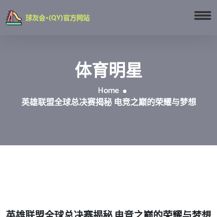
体育明星
Home
英雄联盟全球总决赛揭秘 电竞之巅的荣耀与梦想
英雄联盟全球总决赛揭秘 电竞之巅的荣耀与梦想