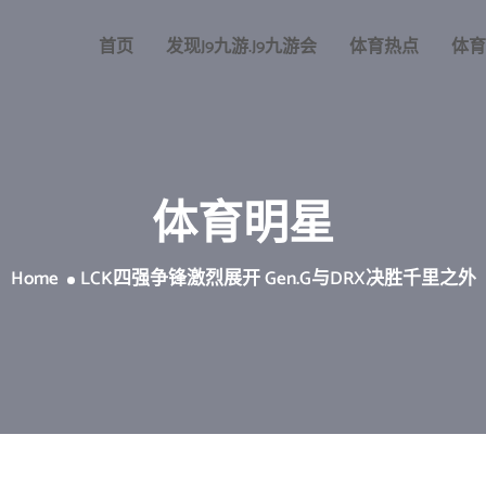
首页
发现J9九游.J9九游会
体育热点
体育
体育明星
Home
LCK四强争锋激烈展开 Gen.G与DRX决胜千里之外