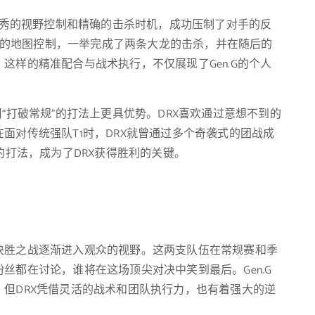
其优秀的视野控制和精确的击杀时机，成功压制了对手的反
精准的地图控制，一举完成了两条大龙的击杀，并在随后的
这样的精准配合与战术执行，不仅展现了Gen.G的个人
“打破常规”的打法上更具优势。DRX喜欢通过意想不到的
面对传统强队T1时，DRX就曾通过多个奇袭式的团战成
的打法，成为了DRX获得胜利的关键。
RX的决胜之战逐渐进入观众的视野。这两支队伍在常规赛和季
丝都在讨论，谁将在这场顶尖对决中笑到最后。Gen.G
但DRX凭借灵活的战术和团队执行力，也有着强大的逆