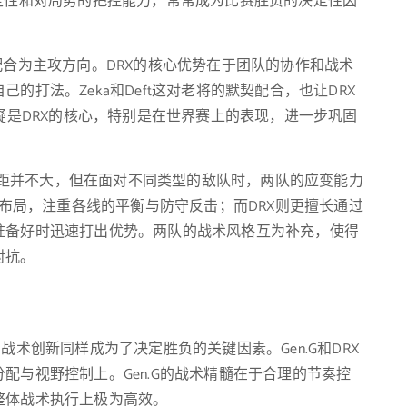
定性和对局势的把控能力，常常成为比赛胜负的决定性因
配合为主攻方向。DRX的核心优势在于团队的协作和战术
打法。Zeka和Deft这对老将的默契配合，也让DRX
疑是DRX的核心，特别是在世界赛上的表现，进一步巩固
现差距并不大，但在面对不同类型的敌队时，两队的应变能力
略布局，注重各线的平衡与防守反击；而DRX则更擅长通过
准备好时迅速打出优势。两队的战术风格互为补充，使得
对抗。
战术创新同样成为了决定胜负的关键因素。Gen.G和DRX
配与视野控制上。Gen.G的战术精髓在于合理的节奏控
整体战术执行上极为高效。