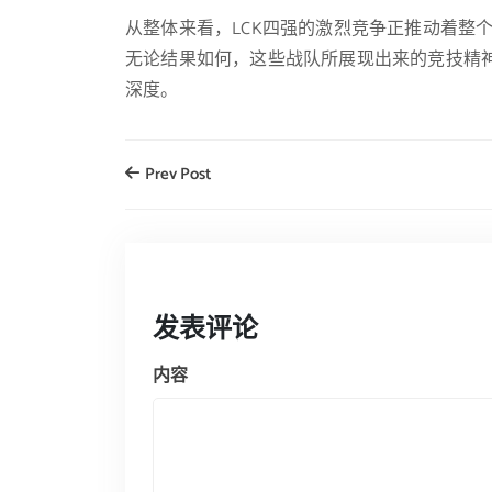
从整体来看，LCK四强的激烈竞争正推动着整
无论结果如何，这些战队所展现出来的竞技精
深度。
Prev Post
发表评论
内容