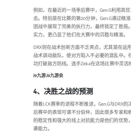
例如，在最近的一场季后赛中，Gen.G利用
击。特别是在比赛的第20分钟，Gen.G通过
团战中展现了完美的执行力，最终锁定了胜局。
实力，更凸显了他们在大赛中的沉稳与精准。
DRX则在战术创新方面不乏亮点，尤其是在运用
战术调动敌队，使对方陷入不必要的混乱中。在
功打破敌方防线。选手Zeka在这场比赛中灵活
J9九游.J9九游会
4、决胜之战的预测
随着LCK赛季的进程不断推进，Gen.G与D
后赛中的表现可谓不分伯仲，因此很多专家和粉
的稳定性和强大的线上对抗能力是他们的优势，
袭能力。