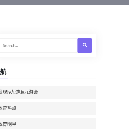
航
发现J9九游.J9九游会
体育热点
体育明星