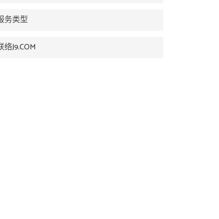
服务类型
联络J9.COM