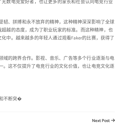
了无数电竞爱好者，也让更多的家长和社会认同电竞行业
递了坚韧、拼搏和永不放弃的精神，这种精神深深影响了全球
我超越的态度，成为了职业玩家的标准。而这种精神，也
化中。越来越多的年轻人通过观看Faker的比赛，获得了
其他领域的跨界合作。影视、音乐、广告等多个行业逐渐与电
人之一。这不仅提升了电竞行业的文化价值，也让电竞文化逐
力和不断突�
Next Post