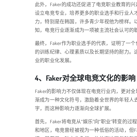
此外，Faker的成功还促进了电竞职业教育
设立电竞专业，培养更多的职业选手和行业人才
力，特别是在韩国，许多青少年视他为榜样。以
知，电竞行业逐渐成为一项被主流社会认可的
最终，Faker作为职业选手的代表，证明了
的训练纪律、心理素质以及长期坚持的耐力。
业的职业化发展。
4、Faker对全球电竞文化的影响
Faker的影响力不仅体现在电竞行业内，更
渐成为一种文化符号，激励着全世界的年轻人去
字，而这种影响力逐渐向全球扩展。
首先，Faker将电竞从“娱乐”向“职业”转变
和地区，电竞曾经被视为一种低俗的活动，但F