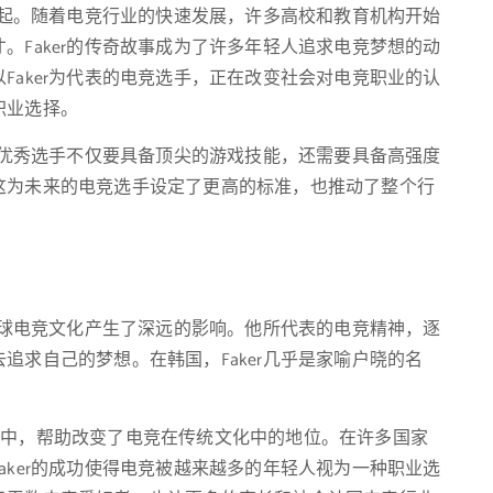
的兴起。随着电竞行业的快速发展，许多高校和教育机构开始
。Faker的传奇故事成为了许多年轻人追求电竞梦想的动
Faker为代表的电竞选手，正在改变社会对电竞职业的认
职业选择。
一个优秀选手不仅要具备顶尖的游戏技能，还需要具备高强度
这为未来的电竞选手设定了更高的标准，也推动了整个行
对全球电竞文化产生了深远的影响。他所代表的电竞精神，逐
追求自己的梦想。在韩国，Faker几乎是家喻户晓的名
的过程中，帮助改变了电竞在传统文化中的地位。在许多国家
aker的成功使得电竞被越来越多的年轻人视为一种职业选