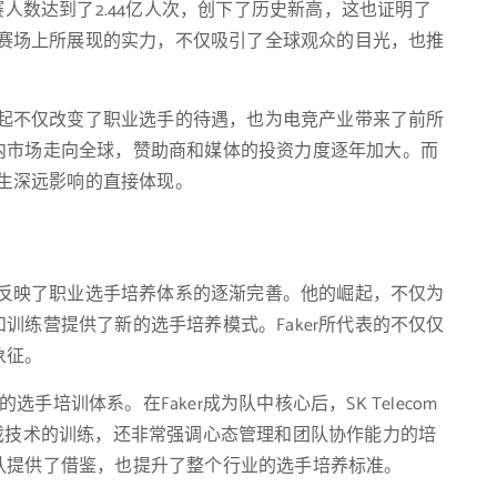
赛人数达到了2.44亿人次，创下了历史新高，这也证明了
他在赛场上所展现的实力，不仅吸引了全球观众的目光，也推
的崛起不仅改变了职业选手的待遇，也为电竞产业带来了前所
内市场走向全球，赞助商和媒体的投资力度逐年加大。而
产生深远影响的直接体现。
，也反映了职业选手培养体系的逐渐完善。他的崛起，不仅为
训练营提供了新的选手培养模式。Faker所代表的不仅仅
象征。
完善的选手培训体系。在Faker成为队中核心后，SK Telecom
戏技术的训练，还非常强调心态管理和团队协作能力的培
队提供了借鉴，也提升了整个行业的选手培养标准。