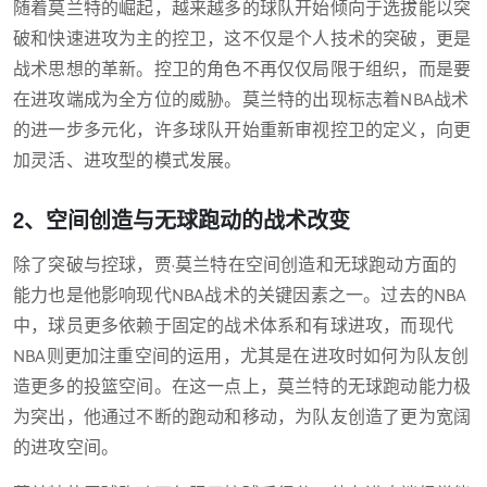
随着莫兰特的崛起，越来越多的球队开始倾向于选拔能以突
破和快速进攻为主的控卫，这不仅是个人技术的突破，更是
战术思想的革新。控卫的角色不再仅仅局限于组织，而是要
在进攻端成为全方位的威胁。莫兰特的出现标志着NBA战术
的进一步多元化，许多球队开始重新审视控卫的定义，向更
加灵活、进攻型的模式发展。
2、空间创造与无球跑动的战术改变
除了突破与控球，贾·莫兰特在空间创造和无球跑动方面的
能力也是他影响现代NBA战术的关键因素之一。过去的NBA
中，球员更多依赖于固定的战术体系和有球进攻，而现代
NBA则更加注重空间的运用，尤其是在进攻时如何为队友创
造更多的投篮空间。在这一点上，莫兰特的无球跑动能力极
为突出，他通过不断的跑动和移动，为队友创造了更为宽阔
的进攻空间。