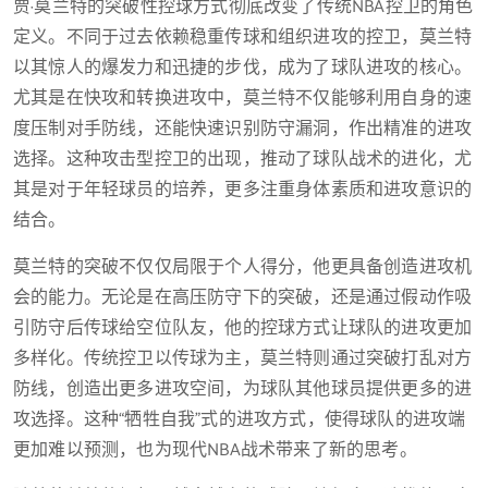
贾·莫兰特的突破性控球方式彻底改变了传统NBA控卫的角色
定义。不同于过去依赖稳重传球和组织进攻的控卫，莫兰特
以其惊人的爆发力和迅捷的步伐，成为了球队进攻的核心。
尤其是在快攻和转换进攻中，莫兰特不仅能够利用自身的速
度压制对手防线，还能快速识别防守漏洞，作出精准的进攻
选择。这种攻击型控卫的出现，推动了球队战术的进化，尤
其是对于年轻球员的培养，更多注重身体素质和进攻意识的
结合。
莫兰特的突破不仅仅局限于个人得分，他更具备创造进攻机
会的能力。无论是在高压防守下的突破，还是通过假动作吸
引防守后传球给空位队友，他的控球方式让球队的进攻更加
多样化。传统控卫以传球为主，莫兰特则通过突破打乱对方
防线，创造出更多进攻空间，为球队其他球员提供更多的进
攻选择。这种“牺牲自我”式的进攻方式，使得球队的进攻端
更加难以预测，也为现代NBA战术带来了新的思考。