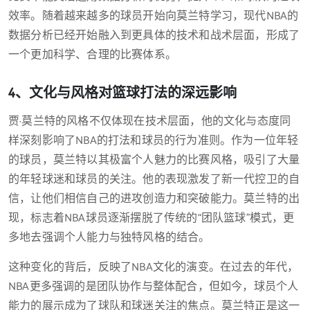
效率。随着越来越多的球员开始向莫兰特学习，现代NBA的
数据分析已经开始融入到更具体的技术和战术层面，形成了
一个更加科学、合理的比赛体系。
4、文化与风格对篮球打法的深远影响
贾·莫兰特的风格不仅体现在技术层面，他的文化与态度同
样深刻影响了NBA的打法和球员的行为准则。作为一位年轻
的球员，莫兰特以其极富个人魅力的比赛风格，吸引了大量
的年轻球迷和球员的关注。他的表现激发了新一代控卫的自
信，让他们相信自己的进攻创造力和突破能力。莫兰特的出
现，标志着NBA球员逐渐摆脱了传统的“团队篮球”模式，更
多地去强调个人能力与独特风格的结合。
这种变化的背后，反映了NBA文化的演变。在过去的年代，
NBA更多强调的是团队协作与整体配合，但如今，球员个人
能力的展示成为了球队和球迷关注的焦点。莫兰特正是这一