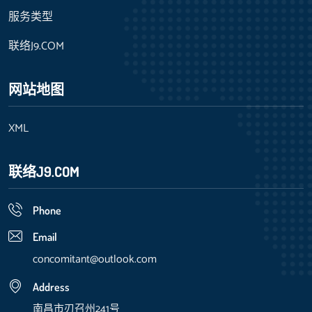
服务类型
联络J9.COM
网站地图
XML
联络J9.COM
Phone
Email
concomitant@outlook.com
Address
南昌市刃召州241号