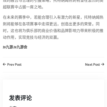
效的融合与合理的引援策略，托特纳姆热刺有望在激烈的英
超联赛中占据一席之地。
在未来的赛季中，若能合理引入有潜力的新星，托特纳姆热
刺将能够在各项赛事中走得更远，创造出更多的荣誉。同
时，这也将为俱乐部的商业价值和品牌影响力带来积极的推
动作用，实现竞技与经济的双赢。
J9九游.J9九游会
Prev Post
Next Post
发表评论