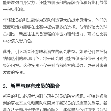
能够增强自身实力，还能为俱乐部的品牌价值和商业利益带
来积极影响。
年轻球员的引进能够为球队创造更大的战术灵活性，他们的
速度和活力能够在比赛中提供更多的选择。与年龄较大的球
员相比，新星往往具备更强的冲击力和创造力，可以在比赛
中扮演关键角色。
此外，引入新星还意味着潜在的转会收益。如果他们在托特
纳姆热刺的表现出色，将来转会时可能为俱乐部带来可观的
经济回报。这种投资不仅是对当前阵容的增强，更是对未来
发展的投资。
3、新星与现有球员的融合
新星的引进必须考虑到与现有球员的融合问题。托特纳姆热
刺的更衣室文化和团队氛围对于新球员的适应至关重要。新
星在技术和战术理解方面的融入，能够帮助他们迅速成为球