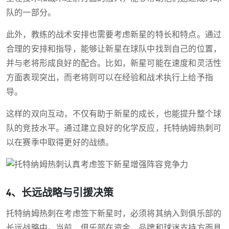
队的一部分。
此外，教练的战术安排也需要考虑新星的特长和特点。通过
合理的安排和指导，能够让新星在球队中找到自己的位置，
并与老将形成良好的配合。比如，新星可能在速度和灵活性
方面表现突出，而老将则可以在经验和战术执行上给予指
导。
这样的双向互动，不仅有助于新星的成长，也能提升整个球
队的竞技水平。通过建立良好的化学反应，托特纳姆热刺可
以在赛季中取得更好的战绩。
4、长远战略与引援决策
托特纳姆热刺在考虑签下新星时，必须将其纳入到俱乐部的
长远战略中。当前，俱乐部在资金、品牌和球迷支持方面具