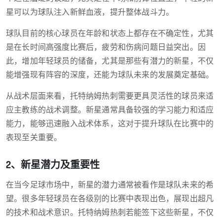
星可以为球队注入新鲜血液，提升整体战斗力。
球队目前的核心球员在年龄和状态上都存在不确定性，尤其
是在长时间高强度比赛后，疲劳和伤病问题日益突出。因
此，增加年轻球员的储备，尤其是那些有潜力的新星，不仅
能增强现有阵容的深度，还能为球队未来的发展奠定基础。
从战术层面来看，托特纳姆热刺需要更具灵活性的球员来适
应主教练的战术调整。新星通常具备较强的学习能力和适应
能力，能够迅速融入战术体系，这对于提升球队在比赛中的
表现至关重要。
2、新星潜力及重要性
在当今足球市场中，新星的潜力通常被看作是球队未来的希
望。很多年轻球员在各级别的比赛中表现出色，展现出超凡
的技术和战术意识。托特纳姆热刺若能签下这些新星，不仅