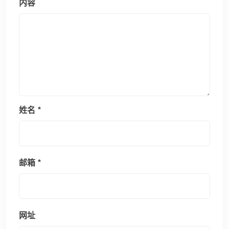
内容
姓名
*
邮箱
*
网址