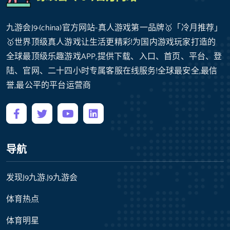
九游会J9·(china)官方网站-真人游戏第一品牌🥇「冷月推荐」
🥇世界顶级真人游戏让生活更精彩!为国内游戏玩家打造的
全球最顶级乐趣游戏APP,提供下载、入口、首页、平台、登
陆、官网、二十四小时专属客服在线服务!全球最安全,最信
誉,最公平的平台运营商
导航
发现J9九游.J9九游会
体育热点
体育明星