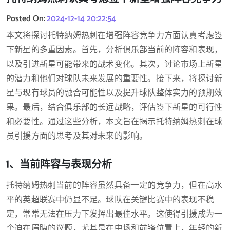
Posted On:
2024-12-14 20:22:54
本文将探讨托特纳姆热刺在增强阵容竞争力方面认真考虑签
下新星的多重因素。首先，分析俱乐部当前的阵容和表现，
以及引进新星可能带来的战术变化。其次，讨论市场上新星
的潜力和他们对球队未来发展的重要性。接下来，将探讨新
星与现有球员的融合可能性以及提升球队整体实力的预期效
果。最后，结合俱乐部的长远战略，评估签下新星的可行性
和必要性。通过这些分析，本文旨在揭示托特纳姆热刺在球
员引援方面的思考及其对未来的影响。
1、当前阵容与表现分析
托特纳姆热刺当前的阵容虽然具备一定的竞争力，但在高水
平的英超联赛中仍显不足。球队在关键比赛中的表现不稳
定，常常无法在压力下发挥出最佳水平。这使得引援成为一
个迫在眉睫的议题，尤其是在中场和前锋位置上，年轻的新