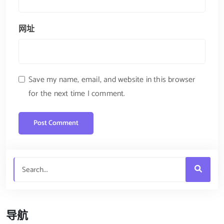
网址
Save my name, email, and website in this browser
for the next time I comment.
导航