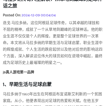
话之旅
Posted On:
2024-12-09 00:04:04
迭戈·马拉多纳，这位阿根廷足球传奇，以其卓越的球技和
不屈的精神，成就了一个从草地到巅峰的足球神话。他的职
业生涯不仅仅是个人的辉煌，更是整个足球世界的一次革
命。本文将从马拉多纳的早期生活与足球启蒙、职业生涯中
的辉煌成就、个人生活的跌宕起伏以及他对后世的影响这四
个方面，深入解读这位伟大的球员如何在逆境中崛起，最终
成为足球历史上最璀璨的明星之一。
j9真人游戏第一品牌
1、早期生活与足球启蒙
马拉多纳于1960年出生在阿根廷布宜诺斯艾利斯的一个贫困
家庭。从小，他便表现出对足球的热爱和天赋。在他五岁