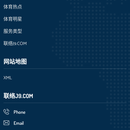
体育热点
体育明星
服务类型
联络J9.COM
网站地图
XML
联络J9.COM
Phone
Email