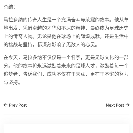
总结：
马拉多纳的传奇人生是一个充满奋斗与荣耀的故事。他从草
地出发，凭借卓越的才华和不屈的精神，最终成为足球历史
上的传奇人物。无论是他在球场上的辉煌成就，还是生活中
的挑战与坚持，都深刻影响了无数人的心灵。
在今天，马拉多纳不仅仅是一个名字，更是足球文化的一部
分。他的故事将永远激励着未来的足球人才，激励着每一个
追梦者，告诉我们，成功不仅在于天赋，更在于不懈的努力
与坚持。
Prev Post
Next Post