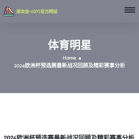
体育明星
Home
2024欧洲杯预选赛最新战况回顾及精彩赛事分析
2024欧洲杯预选赛最新战况回顾及精彩赛事分析