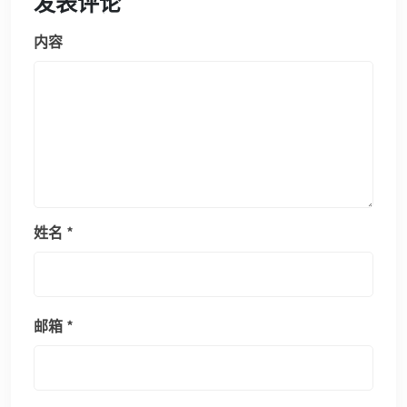
发表评论
内容
姓名
*
邮箱
*