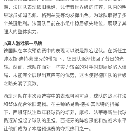
期，法国队表现依旧稳健，凭借着世界级的阵容，队内的明
星球员如姆巴佩、格列兹曼等均发挥出色，为球队取得了多
个关键胜利。法国队目前在小组中稳居领先地位，展现了其
强大的整体实力。
j9真人游戏第一品牌
德国队在本次预选赛中的表现可以说是跌宕起伏。在新任主
帅汉斯·迪特·弗里克的带领下，德国队逐渐找回了昔日的光
辉。然而，球队在面对一些实力较弱的对手时却屡屡陷入僵
局，未能完全展现出其应有的优势，这也使得德国队的晋级
之路充满了变数。
西班牙队在本次预选赛中的表现可圈可点，球队的战术打法
和整体配合依旧流畅。在主帅路易斯·德拉·富恩特的指挥
下，西班牙队注重年轻球员的培养，摩根、法蒂等新生代球
员逐渐担起了球队的重担。西班牙的阵容深度和技战术水平
让他们成为了本届预选赛的夺冠热门之一。