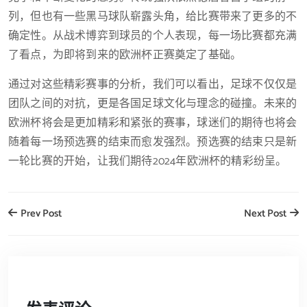
列，但也有一些黑马球队崭露头角，给比赛带来了更多的不
确定性。从战术博弈到球员的个人表现，每一场比赛都充满
了看点，为即将到来的欧洲杯正赛奠定了基础。
通过对这些精彩赛事的分析，我们可以看出，足球不仅仅是
团队之间的对抗，更是各国足球文化与理念的碰撞。未来的
欧洲杯将会是更加精彩和紧张的赛事，球迷们的期待也将会
随着每一场预选赛的结束而愈发强烈。预选赛的结束只是新
一轮比赛的开始，让我们期待2024年欧洲杯的精彩纷呈。
Prev Post
Next Post