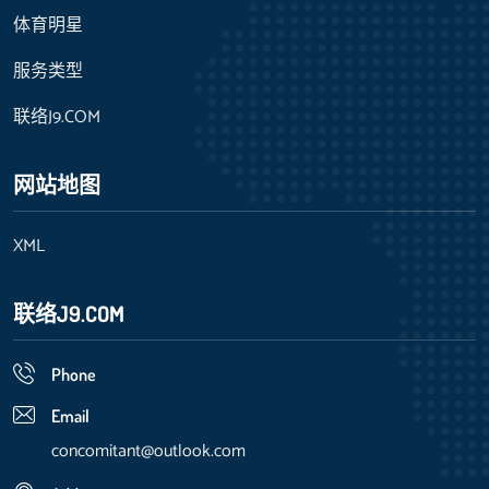
体育明星
服务类型
联络J9.COM
网站地图
XML
联络J9.COM
Phone
Email
concomitant@outlook.com